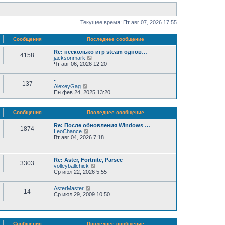
Текущее время: Пт авг 07, 2026 17:55
Сообщения
Последнее сообщение
Re: несколько игр steam однов…
4158
П
jacksonmark
е
Чт авг 06, 2026 12:20
р
е
-
й
137
П
AlexeyGag
т
е
Пн фев 24, 2025 13:20
и
р
к
е
п
й
о
Сообщения
Последнее сообщение
т
с
и
л
Re: После обновления Windows …
1874
к
е
П
LeoChance
п
д
е
Вт авг 04, 2026 7:18
о
н
р
с
е
е
л
м
й
е
Re: Aster, Fortnite, Parsec
у
т
3303
д
П
volleyballchick
с
и
н
е
Ср июл 22, 2026 5:55
о
к
е
р
о
п
м
е
б
о
П
AsterMaster
у
й
щ
с
14
е
Ср июл 29, 2009 10:50
с
т
е
л
р
о
и
н
е
е
о
к
и
д
й
б
п
ю
н
т
щ
о
е
Сообщения
Последнее сообщение
и
е