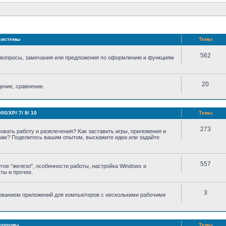
системы
Темы
562
 вопросы, замечания или предложения по оформлению и функциям
20
ение, сравнение.
0/XP/ 7/ 8/ 10
Темы
273
овать работу и развлечения? Kак заставить игры, приложения и
вам? Поделитесь вашим опытом, выскажите идеи или задайте
557
гое "железо", особенности работы, настройка Windows и
ты и прочее.
3
ованием приложений для компьютеров с несколькими рабочими
 форумы
Темы