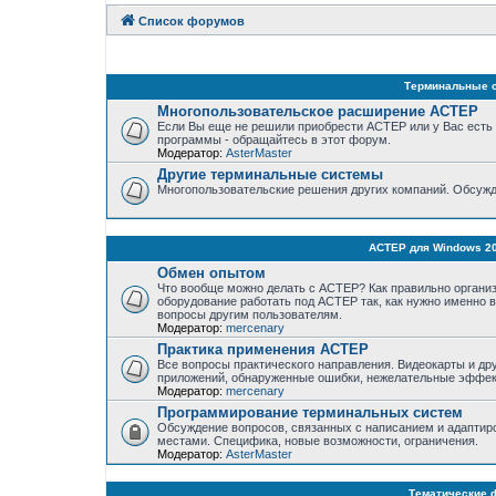
Список форумов
Терминальные 
Многопользовательское расширение АСТЕР
Если Вы еще не решили приобрести АСТЕР или у Вас есть
программы - обращайтесь в этот форум.
Модератор:
AsterMaster
Другие терминальные системы
Многопользовательские решения других компаний. Обсужд
АСТЕР для Windows 200
Обмен опытом
Что вообще можно делать с АСТЕР? Как правильно организ
оборудование работать под АСТЕР так, как нужно именно 
вопросы другим пользователям.
Модератор:
mercenary
Практика применения АСТЕР
Все вопросы практического направления. Видеокарты и дру
приложений, обнаруженные ошибки, нежелательные эффек
Модератор:
mercenary
Программирование терминальных систем
Обсуждение вопросов, связанных с написанием и адаптир
местами. Специфика, новые возможности, ограничения.
Модератор:
AsterMaster
Тематические