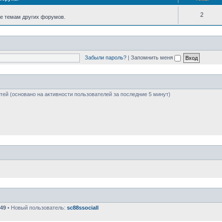
2
е темам других форумов.
Забыли пароль?
|
Запомнить меня
стей (основано на активности пользователей за последние 5 минут)
49
• Новый пользователь:
sc88ssociall