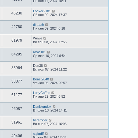
Пн ноя 11, 2024 10:11
Locker2101
46230
Сб ноя 02, 2024 17:37
dirtpath
42780
Пн сен 09, 2024 6:18
Wewe
61979
Вс сен 08, 2024 17:56
rosie101
64295
Ср июл 10, 2024 6:54
Den38
83964
Вс июл 07, 2024 11:22
Beast2040
38377
Чт июн 06, 2024 20:57
LucyCoffee
61177
Пн апр 29, 2024 6:52
Danielundox
46087
Вт фев 13, 2024 14:11
berstrider
51961
Вс янв 07, 2024 16:06
sajkofff
49406
Чт янв 04, 2024 17:05