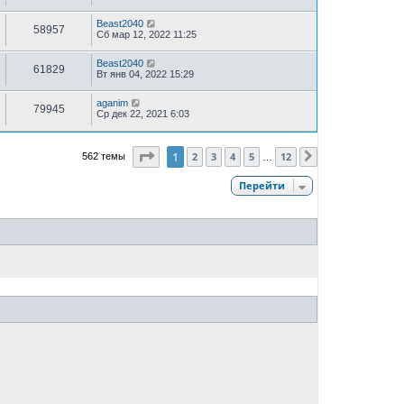
Beast2040
58957
Сб мар 12, 2022 11:25
Beast2040
61829
Вт янв 04, 2022 15:29
aganim
79945
Ср дек 22, 2021 6:03
Страница
1
из
12
1
2
3
4
5
12
562 темы
След.
…
Перейти