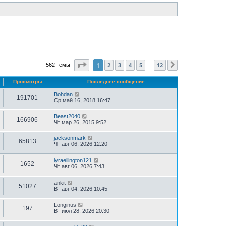
Страница
1
из
12
1
2
3
4
5
12
562 темы
След.
…
Просмотры
Последнее сообщение
Bohdan
191701
Ср май 16, 2018 16:47
Beast2040
166906
Чт мар 26, 2015 9:52
jacksonmark
65813
Чт авг 06, 2026 12:20
lyraellington121
1652
Чт авг 06, 2026 7:43
ankit
51027
Вт авг 04, 2026 10:45
Longinus
197
Вт июл 28, 2026 20:30