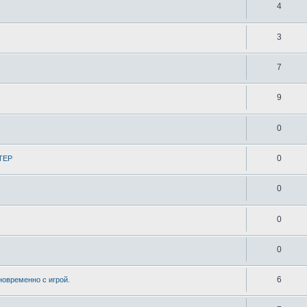
4
3
7
9
0
0
СТЕР
0
0
0
6
овременно с игрой.