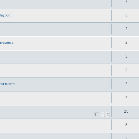
7
3
layport
2
2
нтернета
5
3
2
чем месте
2
25
1
2
3
3