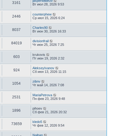
jasperwilde09
3161
Вт июл 28, 2026 9:53
counterphew
2446
Ср июл 15, 2026 6:24
Charles90
8037
Вт июн 30, 2026 16:33
divisionfrail
84019
Чт июн 25, 2026 7:25
krukovis
603
Пт июн 19, 2026 2:32
AlekseyIvanov
924
Сб июн 13, 2026 11:15
zibnv
1054
Чт май 14, 2026 7:08
MariaPetrova
2531
Пн фев 23, 2026 9:48
pihoev
1896
Сб фев 21, 2026 20:32
kledo5
73659
Чт фев 12, 2026 9:54
Naiban