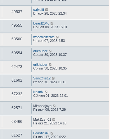
sajkofff
49537
Вт ноя 28, 2023 22:34
Beast2040
49555
Ср ноя 08, 2023 15:01
wheatreiterate
63500
Чт сен 07, 2023 4:53
erikhuber
69554
Ср авг 30, 2023 10:37
erikhuber
62473
Ср авг 30, 2023 10:35
SaintOtis12
61602
Вт авг 01, 2023 10:11
Naimix
57233
Сб июл 01, 2023 22:01
Mirandajoye
62571
Пт июн 09, 2023 7:29
MakZzz_01
63466
Пт окт 21, 2022 14:10
Beast2040
61527
Пт июн 17, 2022 0:22