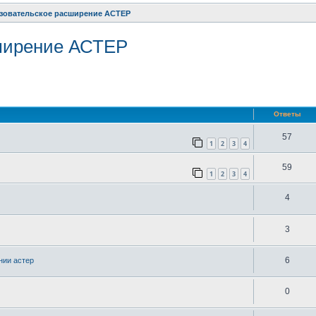
зовательское расширение АСТЕР
ширение АСТЕР
ренный поиск
Ответы
57
1
2
3
4
59
1
2
3
4
4
3
6
нии астер
0