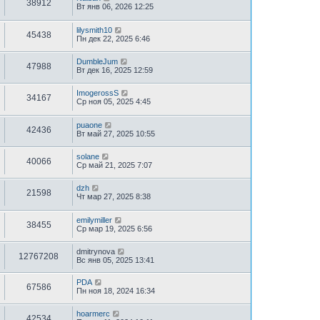
38912
Вт янв 06, 2026 12:25
lilysmith10
45438
Пн дек 22, 2025 6:46
DumbleJum
47988
Вт дек 16, 2025 12:59
ImogerossS
34167
Ср ноя 05, 2025 4:45
puaone
42436
Вт май 27, 2025 10:55
solane
40066
Ср май 21, 2025 7:07
dzh
21598
Чт мар 27, 2025 8:38
emilymiller
38455
Ср мар 19, 2025 6:56
dmitrynova
12767208
Вс янв 05, 2025 13:41
PDA
67586
Пн ноя 18, 2024 16:34
hoarmerc
42534