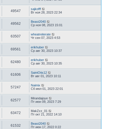
sajkofff
49547
Вт ноя 28, 2023 22:34
Beast2040
49562
Ср ноя 08, 2023 15:01
wheatreiterate
63507
Чт сен 07, 2023 4:53
erikhuber
69561
Ср авг 30, 2023 10:37
erikhuber
62480
Ср авг 30, 2023 10:35
SaintOtis12
61606
Вт авг 01, 2023 10:11
Naimix
57247
Сб июл 01, 2023 22:01
Mirandajoye
62577
Пт июн 09, 2023 7:29
MakZzz_01
63472
Пт окт 21, 2022 14:10
Beast2040
61532
Пт июн 17, 2022 0:22