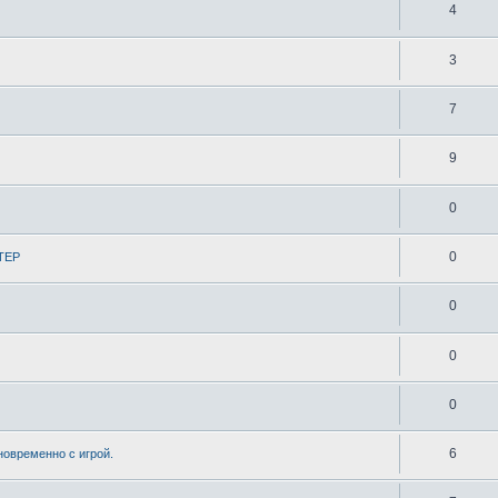
4
3
7
9
0
0
СТЕР
0
0
0
6
овременно с игрой.