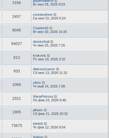
jasperwilde09
3166
Вт июл 28, 2026 9:53
counterphew
2457
Ср июл 15, 2026 6:24
Charles90
8046
Вт июн 30, 2026 16:33
divisionfrail
84027
Чт июн 25, 2026 7:25
krukovis
613
Пт июн 19, 2026 2:32
AlekseyIvanov
933
Сб июн 13, 2026 11:15
zibnv
1069
Чт май 14, 2026 7:08
MariaPetrova
2551
Пн фев 23, 2026 9:48
pihoev
1905
Сб фев 21, 2026 20:32
kledo5
73675
Чт фев 12, 2026 9:54
Naiban