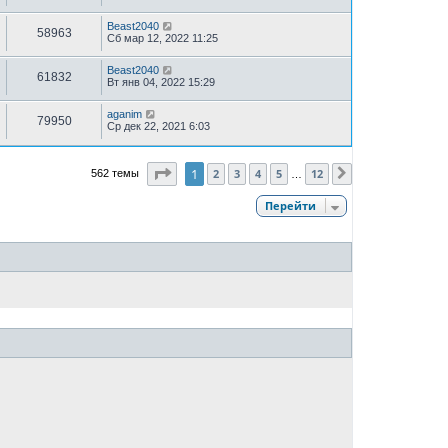
Beast2040
58963
Сб мар 12, 2022 11:25
Beast2040
61832
Вт янв 04, 2022 15:29
aganim
79950
Ср дек 22, 2021 6:03
Страница
1
из
12
1
2
3
4
5
12
562 темы
След.
…
Перейти