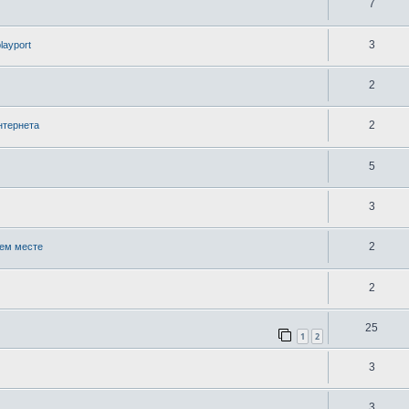
7
3
layport
2
2
нтернета
5
3
2
чем месте
2
25
1
2
3
3