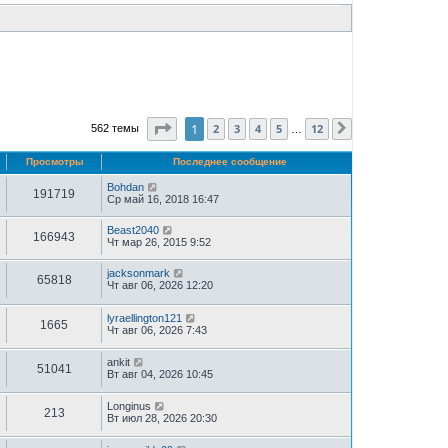
Страница
1
из
12
1
2
3
4
5
12
562 темы
След.
…
Просмотры
Последнее сообщение
Bohdan
191719
Ср май 16, 2018 16:47
Beast2040
166943
Чт мар 26, 2015 9:52
jacksonmark
65818
Чт авг 06, 2026 12:20
lyraellington121
1665
Чт авг 06, 2026 7:43
ankit
51041
Вт авг 04, 2026 10:45
Longinus
213
Вт июл 28, 2026 20:30