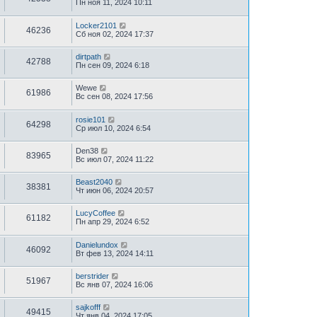
Пн ноя 11, 2024 10:11
Locker2101
46236
Сб ноя 02, 2024 17:37
dirtpath
42788
Пн сен 09, 2024 6:18
Wewe
61986
Вс сен 08, 2024 17:56
rosie101
64298
Ср июл 10, 2024 6:54
Den38
83965
Вс июл 07, 2024 11:22
Beast2040
38381
Чт июн 06, 2024 20:57
LucyCoffee
61182
Пн апр 29, 2024 6:52
Danielundox
46092
Вт фев 13, 2024 14:11
berstrider
51967
Вс янв 07, 2024 16:06
sajkofff
49415
Чт янв 04, 2024 17:05