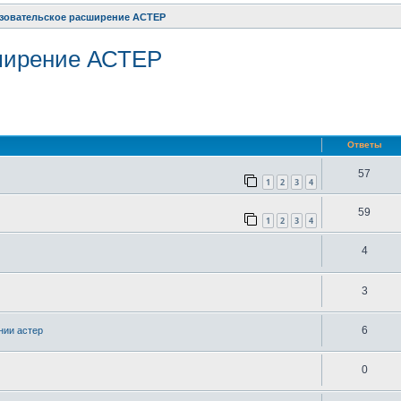
зовательское расширение АСТЕР
ширение АСТЕР
ренный поиск
Ответы
57
1
2
3
4
59
1
2
3
4
4
3
6
нии астер
0