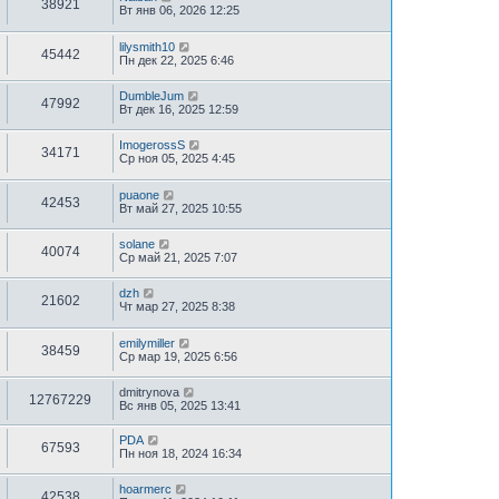
38921
Вт янв 06, 2026 12:25
lilysmith10
45442
Пн дек 22, 2025 6:46
DumbleJum
47992
Вт дек 16, 2025 12:59
ImogerossS
34171
Ср ноя 05, 2025 4:45
puaone
42453
Вт май 27, 2025 10:55
solane
40074
Ср май 21, 2025 7:07
dzh
21602
Чт мар 27, 2025 8:38
emilymiller
38459
Ср мар 19, 2025 6:56
dmitrynova
12767229
Вс янв 05, 2025 13:41
PDA
67593
Пн ноя 18, 2024 16:34
hoarmerc
42538