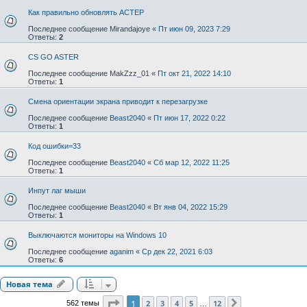
Как правильно обновлять АСТЕР
Последнее сообщение
Mirandajoye
«
Пт июн 09, 2023 7:29
Ответы:
2
CS GO ASTER
Последнее сообщение
MakZzz_01
«
Пт окт 21, 2022 14:10
Ответы:
1
Смена ориентации экрана приводит к перезагрузке
Последнее сообщение
Beast2040
«
Пт июн 17, 2022 0:22
Ответы:
1
Код ошибки=33
Последнее сообщение
Beast2040
«
Сб мар 12, 2022 11:25
Ответы:
1
Инпут лаг мыши
Последнее сообщение
Beast2040
«
Вт янв 04, 2022 15:29
Ответы:
1
Выключаются мониторы на Windows 10
Последнее сообщение
aganim
«
Ср дек 22, 2021 6:03
Ответы:
6
Новая тема
Страница
1
из
12
1
2
3
4
5
12
562 темы
След.
…