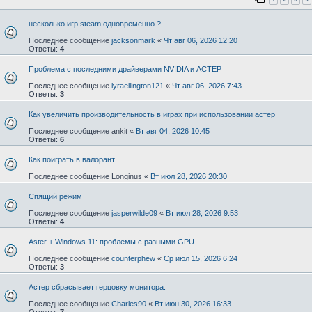
несколько игр steam одновременно ?
Последнее сообщение
jacksonmark
«
Чт авг 06, 2026 12:20
Ответы:
4
Проблема с последними драйверами NVIDIA и АСТЕР
Последнее сообщение
lyraellington121
«
Чт авг 06, 2026 7:43
Ответы:
3
Как увеличить производительность в играх при использовании астер
Последнее сообщение
ankit
«
Вт авг 04, 2026 10:45
Ответы:
6
Как поиграть в валорант
Последнее сообщение
Longinus
«
Вт июл 28, 2026 20:30
Спящий режим
Последнее сообщение
jasperwilde09
«
Вт июл 28, 2026 9:53
Ответы:
4
Aster + Windows 11: проблемы с разными GPU
Последнее сообщение
counterphew
«
Ср июл 15, 2026 6:24
Ответы:
3
Астер сбрасывает герцовку монитора.
Последнее сообщение
Charles90
«
Вт июн 30, 2026 16:33
Ответы:
7