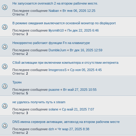
Не запускается overwatch 2 на втором рабочем месте.
Последнее сообщение
Naiban
«
Вт янв 06, 2026 12:25
Ответы:
7
В режиме ожидания выключается основной монитор по displayport
Последнее сообщение
lilysmith10
«
Пн дек 22, 2025 6:46
Ответы:
3
Некорректно работают функции Fn на клавиатуре
Последнее сообщение
DumbleJum
«
Вт дек 16, 2025 12:59
Ответы:
2
Сбой активации при включении компьютера и отсутствии интернета
Последнее сообщение
ImogerossS
«
Ср ноя 05, 2025 4:45
Ответы:
2
Троян
Последнее сообщение
puaone
«
Вт май 27, 2025 10:55
Ответы:
5
не удалось получить путь к steam
Последнее сообщение
solane
«
Ср май 21, 2025 7:07
Ответы:
3
DNS имена серверов активации, автовход на втором рабочем месте
Последнее сообщение
dzh
«
Чт мар 27, 2025 8:38
Ответы:
2