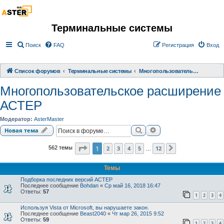
Терминальные системы
Поиск
FAQ
Регистрация
Вход
Список форумов
Терминальные системы
Многопользовательское расширение АСТЕР
Многопользовательское расширение
АСТЕР
Модератор:
AsterMaster
Поиск
Расширенный поиск
Новая тема
Страница
1
из
12
1
2
3
4
5
12
562 темы
След.
…
Темы
Подборка последних версий АСТЕР
Последнее сообщение
Bohdan
«
Ср май 16, 2018 16:47
Ответы:
57
1
2
3
4
Используя Vista от Microsoft, вы нарушаете закон.
Последнее сообщение
Beast2040
«
Чт мар 26, 2015 9:52
Ответы:
59
1
2
3
4