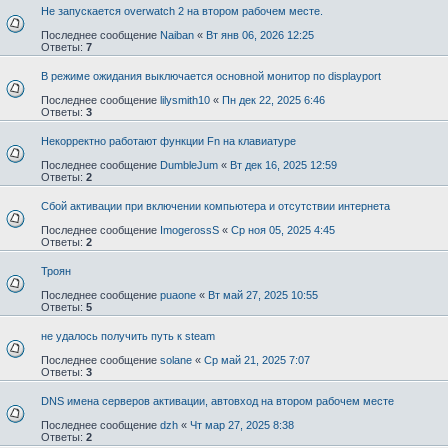
Не запускается overwatch 2 на втором рабочем месте.
Последнее сообщение
Naiban
«
Вт янв 06, 2026 12:25
Ответы:
7
В режиме ожидания выключается основной монитор по displayport
Последнее сообщение
lilysmith10
«
Пн дек 22, 2025 6:46
Ответы:
3
Некорректно работают функции Fn на клавиатуре
Последнее сообщение
DumbleJum
«
Вт дек 16, 2025 12:59
Ответы:
2
Сбой активации при включении компьютера и отсутствии интернета
Последнее сообщение
ImogerossS
«
Ср ноя 05, 2025 4:45
Ответы:
2
Троян
Последнее сообщение
puaone
«
Вт май 27, 2025 10:55
Ответы:
5
не удалось получить путь к steam
Последнее сообщение
solane
«
Ср май 21, 2025 7:07
Ответы:
3
DNS имена серверов активации, автовход на втором рабочем месте
Последнее сообщение
dzh
«
Чт мар 27, 2025 8:38
Ответы:
2