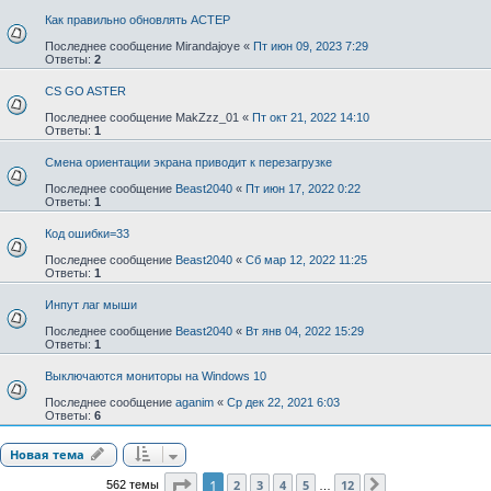
Как правильно обновлять АСТЕР
Последнее сообщение
Mirandajoye
«
Пт июн 09, 2023 7:29
Ответы:
2
CS GO ASTER
Последнее сообщение
MakZzz_01
«
Пт окт 21, 2022 14:10
Ответы:
1
Смена ориентации экрана приводит к перезагрузке
Последнее сообщение
Beast2040
«
Пт июн 17, 2022 0:22
Ответы:
1
Код ошибки=33
Последнее сообщение
Beast2040
«
Сб мар 12, 2022 11:25
Ответы:
1
Инпут лаг мыши
Последнее сообщение
Beast2040
«
Вт янв 04, 2022 15:29
Ответы:
1
Выключаются мониторы на Windows 10
Последнее сообщение
aganim
«
Ср дек 22, 2021 6:03
Ответы:
6
Новая тема
Страница
1
из
12
1
2
3
4
5
12
562 темы
След.
…