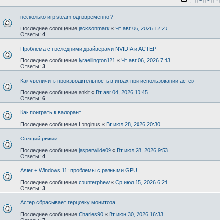
несколько игр steam одновременно ?
Последнее сообщение
jacksonmark
«
Чт авг 06, 2026 12:20
Ответы:
4
Проблема с последними драйверами NVIDIA и АСТЕР
Последнее сообщение
lyraellington121
«
Чт авг 06, 2026 7:43
Ответы:
3
Как увеличить производительность в играх при использовании астер
Последнее сообщение
ankit
«
Вт авг 04, 2026 10:45
Ответы:
6
Как поиграть в валорант
Последнее сообщение
Longinus
«
Вт июл 28, 2026 20:30
Спящий режим
Последнее сообщение
jasperwilde09
«
Вт июл 28, 2026 9:53
Ответы:
4
Aster + Windows 11: проблемы с разными GPU
Последнее сообщение
counterphew
«
Ср июл 15, 2026 6:24
Ответы:
3
Астер сбрасывает герцовку монитора.
Последнее сообщение
Charles90
«
Вт июн 30, 2026 16:33
Ответы:
7