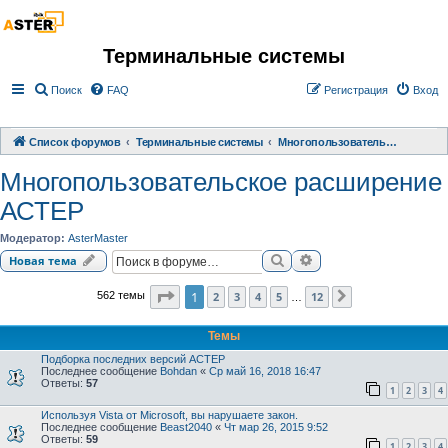
Терминальные системы
Поиск
FAQ
Регистрация
Вход
Список форумов
Терминальные системы
Многопользовательское расширение АСТЕР
Многопользовательское расширение
АСТЕР
Модератор:
AsterMaster
Поиск
Расширенный поиск
Новая тема
Страница
1
из
12
1
2
3
4
5
12
562 темы
След.
…
Темы
Подборка последних версий АСТЕР
Последнее сообщение
Bohdan
«
Ср май 16, 2018 16:47
Ответы:
57
1
2
3
4
Используя Vista от Microsoft, вы нарушаете закон.
Последнее сообщение
Beast2040
«
Чт мар 26, 2015 9:52
Ответы:
59
1
2
3
4