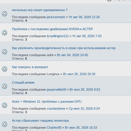
несколько игр steam одновременно ?
Последнее сообщение
jacksonmark
«
Чт авг 06, 2026 12:20
Ответы:
4
Проблема с последними драйверами NVIDIA и АСТЕР
Последнее сообщение
lyraellington121
«
Чт авг 06, 2026 7:43
Ответы:
3
Как увеличить производительность в играх при использовании астер
Последнее сообщение
ankit
«
Вт авг 04, 2026 10:45
Ответы:
6
Как поиграть в валорант
Последнее сообщение
Longinus
«
Вт июл 28, 2026 20:30
Спящий режим
Последнее сообщение
jasperwilde09
«
Вт июл 28, 2026 9:53
Ответы:
4
Aster + Windows 11: проблемы с разными GPU
Последнее сообщение
counterphew
«
Ср июл 15, 2026 6:24
Ответы:
3
Астер сбрасывает герцовку монитора.
Последнее сообщение
Charles90
«
Вт июн 30, 2026 16:33
Ответы:
7