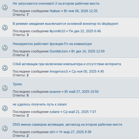
Не запускается overwatch 2 на втором рабочем месте.
Последнее сообщение
Naiban
«
Вт янв 06, 2026 12:25
Ответы:
7
В режиме ожидания выключается основной монитор по displayport
Последнее сообщение
lilysmith10
«
Пн дек 22, 2025 6:46
Ответы:
3
Некорректно работают функции Fn на клавиатуре
Последнее сообщение
DumbleJum
«
Вт дек 16, 2025 12:59
Ответы:
2
Сбой активации при включении компьютера и отсутствии интернета
Последнее сообщение
ImogerossS
«
Ср ноя 05, 2025 4:45
Ответы:
2
Троян
Последнее сообщение
puaone
«
Вт май 27, 2025 10:55
Ответы:
5
не удалось получить путь к steam
Последнее сообщение
solane
«
Ср май 21, 2025 7:07
Ответы:
3
DNS имена серверов активации, автовход на втором рабочем месте
Последнее сообщение
dzh
«
Чт мар 27, 2025 8:38
Ответы:
2