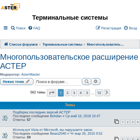
Терминальные системы
Поиск
FAQ
Регистрация
Вход
Список форумов
Терминальные системы
Многопользовательское расширение АСТЕР
Многопользовательское расширение
АСТЕР
Модератор:
AsterMaster
Поиск
Расширенный поиск
Новая тема
Страница
1
из
12
1
2
3
4
5
12
562 темы
След.
…
Темы
Подборка последних версий АСТЕР
Последнее сообщение
Bohdan
«
Ср май 16, 2018 16:47
Ответы:
57
1
2
3
4
Используя Vista от Microsoft, вы нарушаете закон.
Последнее сообщение
Beast2040
«
Чт мар 26, 2015 9:52
Ответы:
59
1
2
3
4