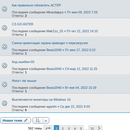
Как правильно обновлять АСТЕР
Последнее сообщение
Mirandajoye
«
Пт июн 09, 2023 7:29
Ответы:
2
CS GO ASTER
Последнее сообщение
MakZzz_01
«
Пт окт 21, 2022 14:10
Ответы:
1
Смена ориентации экрана приводит к перезагрузке
Последнее сообщение
Beast2040
«
Пт июн 17, 2022 0:22
Ответы:
1
Код ошибки=33
Последнее сообщение
Beast2040
«
Сб мар 12, 2022 11:25
Ответы:
1
Инпут лаг мыши
Последнее сообщение
Beast2040
«
Вт янв 04, 2022 15:29
Ответы:
1
Выключаются мониторы на Windows 10
Последнее сообщение
aganim
«
Ср дек 22, 2021 6:03
Ответы:
6
Новая тема
Страница
1
из
12
1
2
3
4
5
12
562 темы
След.
…