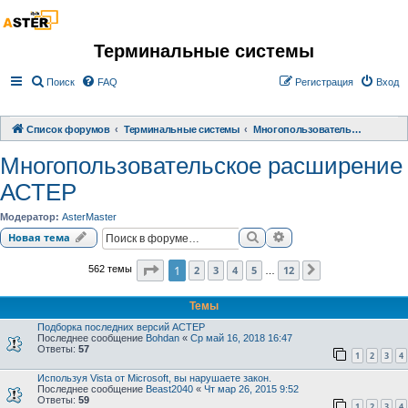
Терминальные системы
Поиск
FAQ
Регистрация
Вход
Список форумов
Терминальные системы
Многопользовательское расширение АСТЕР
Многопользовательское расширение
АСТЕР
Модератор:
AsterMaster
Поиск
Расширенный поиск
Новая тема
Страница
1
из
12
1
2
3
4
5
12
562 темы
След.
…
Темы
Подборка последних версий АСТЕР
Последнее сообщение
Bohdan
«
Ср май 16, 2018 16:47
Ответы:
57
1
2
3
4
Используя Vista от Microsoft, вы нарушаете закон.
Последнее сообщение
Beast2040
«
Чт мар 26, 2015 9:52
Ответы:
59
1
2
3
4