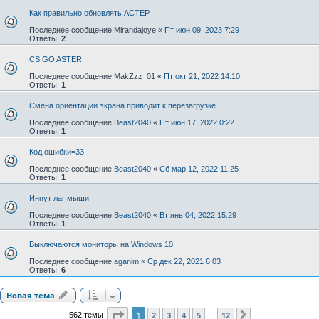
Как правильно обновлять АСТЕР
Последнее сообщение
Mirandajoye
«
Пт июн 09, 2023 7:29
Ответы:
2
CS GO ASTER
Последнее сообщение
MakZzz_01
«
Пт окт 21, 2022 14:10
Ответы:
1
Смена ориентации экрана приводит к перезагрузке
Последнее сообщение
Beast2040
«
Пт июн 17, 2022 0:22
Ответы:
1
Код ошибки=33
Последнее сообщение
Beast2040
«
Сб мар 12, 2022 11:25
Ответы:
1
Инпут лаг мыши
Последнее сообщение
Beast2040
«
Вт янв 04, 2022 15:29
Ответы:
1
Выключаются мониторы на Windows 10
Последнее сообщение
aganim
«
Ср дек 22, 2021 6:03
Ответы:
6
Новая тема
Страница
1
из
12
1
2
3
4
5
12
562 темы
След.
…