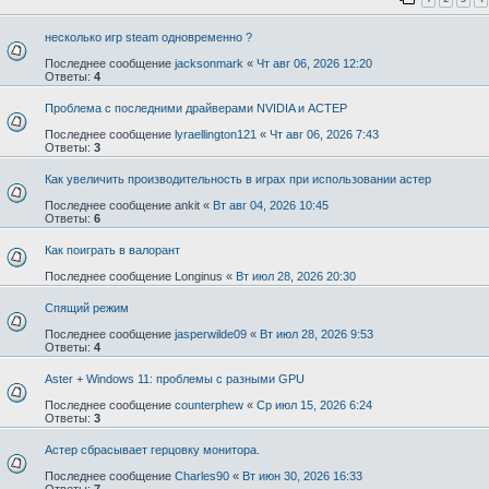
несколько игр steam одновременно ?
Последнее сообщение
jacksonmark
«
Чт авг 06, 2026 12:20
Ответы:
4
Проблема с последними драйверами NVIDIA и АСТЕР
Последнее сообщение
lyraellington121
«
Чт авг 06, 2026 7:43
Ответы:
3
Как увеличить производительность в играх при использовании астер
Последнее сообщение
ankit
«
Вт авг 04, 2026 10:45
Ответы:
6
Как поиграть в валорант
Последнее сообщение
Longinus
«
Вт июл 28, 2026 20:30
Спящий режим
Последнее сообщение
jasperwilde09
«
Вт июл 28, 2026 9:53
Ответы:
4
Aster + Windows 11: проблемы с разными GPU
Последнее сообщение
counterphew
«
Ср июл 15, 2026 6:24
Ответы:
3
Астер сбрасывает герцовку монитора.
Последнее сообщение
Charles90
«
Вт июн 30, 2026 16:33
Ответы:
7