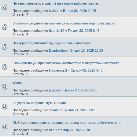
Не запускается overwatch 2 на втором рабочем месте.
Последнее сообщение
Naiban
«
Вт янв 06, 2026 12:25
Ответы:
7
В режиме ожидания выключается основной монитор по displayport
Последнее сообщение
lilysmith10
«
Пн дек 22, 2025 6:46
Ответы:
3
Некорректно работают функции Fn на клавиатуре
Последнее сообщение
DumbleJum
«
Вт дек 16, 2025 12:59
Ответы:
2
Сбой активации при включении компьютера и отсутствии интернета
Последнее сообщение
ImogerossS
«
Ср ноя 05, 2025 4:45
Ответы:
2
Троян
Последнее сообщение
puaone
«
Вт май 27, 2025 10:55
Ответы:
5
не удалось получить путь к steam
Последнее сообщение
solane
«
Ср май 21, 2025 7:07
Ответы:
3
DNS имена серверов активации, автовход на втором рабочем месте
Последнее сообщение
dzh
«
Чт мар 27, 2025 8:38
Ответы:
2