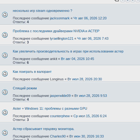
несколько игр steam одновременно ?
Последнее сообщение
jacksonmark
«
Чт авг 06, 2026 12:20
Ответы:
4
Проблема с последними драйверами NVIDIA и АСТЕР
Последнее сообщение
lyraellington121
«
Чт авг 06, 2026 7:43
Ответы:
3
Как увеличить производительность в играх при использовании астер
Последнее сообщение
ankit
«
Вт авг 04, 2026 10:45
Ответы:
6
Как поиграть в валорант
Последнее сообщение
Longinus
«
Вт июл 28, 2026 20:30
Спящий режим
Последнее сообщение
jasperwilde09
«
Вт июл 28, 2026 9:53
Ответы:
4
Aster + Windows 11: проблемы с разными GPU
Последнее сообщение
counterphew
«
Ср июл 15, 2026 6:24
Ответы:
3
Астер сбрасывает герцовку монитора.
Последнее сообщение
Charles90
«
Вт июн 30, 2026 16:33
Ответы:
7