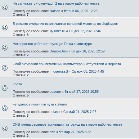
Не запускается overwatch 2 на втором рабочем месте.
Последнее сообщение
Naiban
«
Вт янв 06, 2026 12:25
Ответы:
7
В режиме ожидания выключается основной монитор по displayport
Последнее сообщение
lilysmith10
«
Пн дек 22, 2025 6:46
Ответы:
3
Некорректно работают функции Fn на клавиатуре
Последнее сообщение
DumbleJum
«
Вт дек 16, 2025 12:59
Ответы:
2
Сбой активации при включении компьютера и отсутствии интернета
Последнее сообщение
ImogerossS
«
Ср ноя 05, 2025 4:45
Ответы:
2
Троян
Последнее сообщение
puaone
«
Вт май 27, 2025 10:55
Ответы:
5
не удалось получить путь к steam
Последнее сообщение
solane
«
Ср май 21, 2025 7:07
Ответы:
3
DNS имена серверов активации, автовход на втором рабочем месте
Последнее сообщение
dzh
«
Чт мар 27, 2025 8:38
Ответы:
2