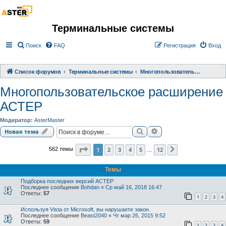
Терминальные системы
Поиск
FAQ
Регистрация
Вход
Список форумов
Терминальные системы
Многопользовательское расширение АСТЕР
Многопользовательское расширение
АСТЕР
Модератор:
AsterMaster
Поиск
Расширенный поиск
Новая тема
Страница
1
из
12
1
2
3
4
5
12
562 темы
След.
…
Темы
Подборка последних версий АСТЕР
Последнее сообщение
Bohdan
«
Ср май 16, 2018 16:47
Ответы:
57
1
2
3
4
Используя Vista от Microsoft, вы нарушаете закон.
Последнее сообщение
Beast2040
«
Чт мар 26, 2015 9:52
Ответы:
59
1
2
3
4