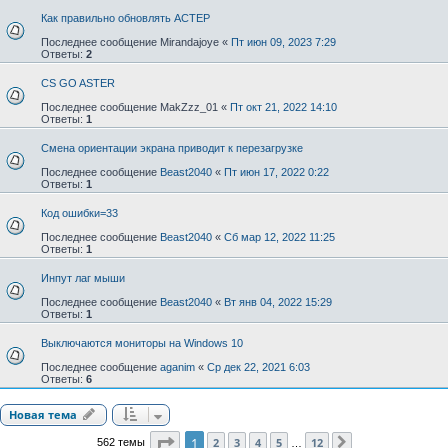
Как правильно обновлять АСТЕР
Последнее сообщение
Mirandajoye
«
Пт июн 09, 2023 7:29
Ответы:
2
CS GO ASTER
Последнее сообщение
MakZzz_01
«
Пт окт 21, 2022 14:10
Ответы:
1
Смена ориентации экрана приводит к перезагрузке
Последнее сообщение
Beast2040
«
Пт июн 17, 2022 0:22
Ответы:
1
Код ошибки=33
Последнее сообщение
Beast2040
«
Сб мар 12, 2022 11:25
Ответы:
1
Инпут лаг мыши
Последнее сообщение
Beast2040
«
Вт янв 04, 2022 15:29
Ответы:
1
Выключаются мониторы на Windows 10
Последнее сообщение
aganim
«
Ср дек 22, 2021 6:03
Ответы:
6
Новая тема
Страница
1
из
12
1
2
3
4
5
12
562 темы
След.
…