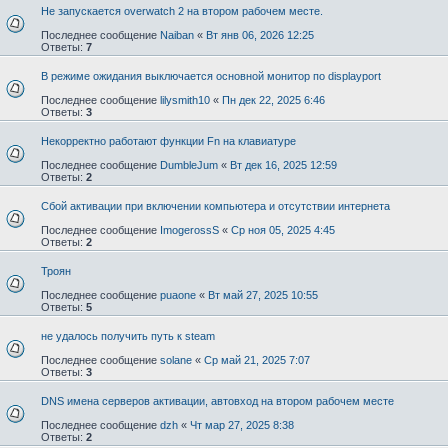
Не запускается overwatch 2 на втором рабочем месте.
Последнее сообщение
Naiban
«
Вт янв 06, 2026 12:25
Ответы:
7
В режиме ожидания выключается основной монитор по displayport
Последнее сообщение
lilysmith10
«
Пн дек 22, 2025 6:46
Ответы:
3
Некорректно работают функции Fn на клавиатуре
Последнее сообщение
DumbleJum
«
Вт дек 16, 2025 12:59
Ответы:
2
Сбой активации при включении компьютера и отсутствии интернета
Последнее сообщение
ImogerossS
«
Ср ноя 05, 2025 4:45
Ответы:
2
Троян
Последнее сообщение
puaone
«
Вт май 27, 2025 10:55
Ответы:
5
не удалось получить путь к steam
Последнее сообщение
solane
«
Ср май 21, 2025 7:07
Ответы:
3
DNS имена серверов активации, автовход на втором рабочем месте
Последнее сообщение
dzh
«
Чт мар 27, 2025 8:38
Ответы:
2