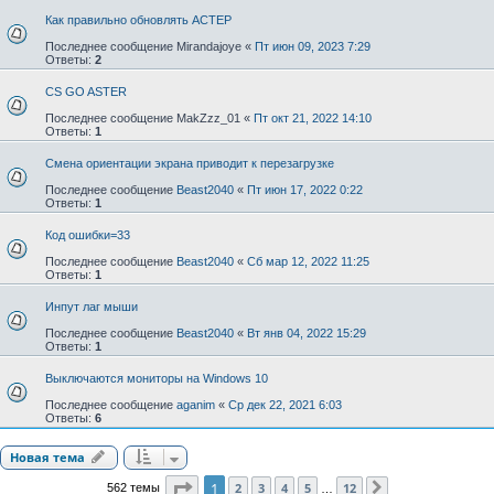
Как правильно обновлять АСТЕР
Последнее сообщение
Mirandajoye
«
Пт июн 09, 2023 7:29
Ответы:
2
CS GO ASTER
Последнее сообщение
MakZzz_01
«
Пт окт 21, 2022 14:10
Ответы:
1
Смена ориентации экрана приводит к перезагрузке
Последнее сообщение
Beast2040
«
Пт июн 17, 2022 0:22
Ответы:
1
Код ошибки=33
Последнее сообщение
Beast2040
«
Сб мар 12, 2022 11:25
Ответы:
1
Инпут лаг мыши
Последнее сообщение
Beast2040
«
Вт янв 04, 2022 15:29
Ответы:
1
Выключаются мониторы на Windows 10
Последнее сообщение
aganim
«
Ср дек 22, 2021 6:03
Ответы:
6
Новая тема
Страница
1
из
12
1
2
3
4
5
12
562 темы
След.
…