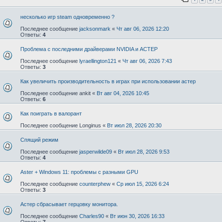
несколько игр steam одновременно ?
Последнее сообщение
jacksonmark
«
Чт авг 06, 2026 12:20
Ответы:
4
Проблема с последними драйверами NVIDIA и АСТЕР
Последнее сообщение
lyraellington121
«
Чт авг 06, 2026 7:43
Ответы:
3
Как увеличить производительность в играх при использовании астер
Последнее сообщение
ankit
«
Вт авг 04, 2026 10:45
Ответы:
6
Как поиграть в валорант
Последнее сообщение
Longinus
«
Вт июл 28, 2026 20:30
Спящий режим
Последнее сообщение
jasperwilde09
«
Вт июл 28, 2026 9:53
Ответы:
4
Aster + Windows 11: проблемы с разными GPU
Последнее сообщение
counterphew
«
Ср июл 15, 2026 6:24
Ответы:
3
Астер сбрасывает герцовку монитора.
Последнее сообщение
Charles90
«
Вт июн 30, 2026 16:33
Ответы:
7