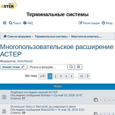
Терминальные системы
Поиск
FAQ
Регистрация
Вход
Список форумов
Терминальные системы
Многопользовательское расширение АСТЕР
Многопользовательское расширение
АСТЕР
Модератор:
AsterMaster
Поиск
Расширенный поиск
Новая тема
Страница
1
из
12
1
2
3
4
5
12
562 темы
След.
…
Темы
Подборка последних версий АСТЕР
Последнее сообщение
Bohdan
«
Ср май 16, 2018 16:47
Ответы:
57
1
2
3
4
Используя Vista от Microsoft, вы нарушаете закон.
Последнее сообщение
Beast2040
«
Чт мар 26, 2015 9:52
Ответы:
59
1
2
3
4