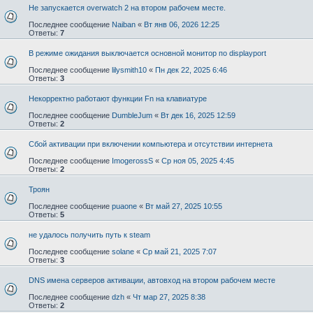
Не запускается overwatch 2 на втором рабочем месте.
Последнее сообщение
Naiban
«
Вт янв 06, 2026 12:25
Ответы:
7
В режиме ожидания выключается основной монитор по displayport
Последнее сообщение
lilysmith10
«
Пн дек 22, 2025 6:46
Ответы:
3
Некорректно работают функции Fn на клавиатуре
Последнее сообщение
DumbleJum
«
Вт дек 16, 2025 12:59
Ответы:
2
Сбой активации при включении компьютера и отсутствии интернета
Последнее сообщение
ImogerossS
«
Ср ноя 05, 2025 4:45
Ответы:
2
Троян
Последнее сообщение
puaone
«
Вт май 27, 2025 10:55
Ответы:
5
не удалось получить путь к steam
Последнее сообщение
solane
«
Ср май 21, 2025 7:07
Ответы:
3
DNS имена серверов активации, автовход на втором рабочем месте
Последнее сообщение
dzh
«
Чт мар 27, 2025 8:38
Ответы:
2