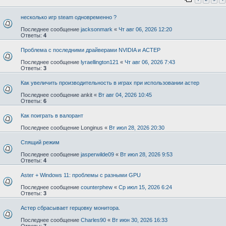
несколько игр steam одновременно ?
Последнее сообщение
jacksonmark
«
Чт авг 06, 2026 12:20
Ответы:
4
Проблема с последними драйверами NVIDIA и АСТЕР
Последнее сообщение
lyraellington121
«
Чт авг 06, 2026 7:43
Ответы:
3
Как увеличить производительность в играх при использовании астер
Последнее сообщение
ankit
«
Вт авг 04, 2026 10:45
Ответы:
6
Как поиграть в валорант
Последнее сообщение
Longinus
«
Вт июл 28, 2026 20:30
Спящий режим
Последнее сообщение
jasperwilde09
«
Вт июл 28, 2026 9:53
Ответы:
4
Aster + Windows 11: проблемы с разными GPU
Последнее сообщение
counterphew
«
Ср июл 15, 2026 6:24
Ответы:
3
Астер сбрасывает герцовку монитора.
Последнее сообщение
Charles90
«
Вт июн 30, 2026 16:33
Ответы:
7