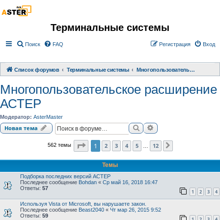
Терминальные системы
Поиск
FAQ
Регистрация
Вход
Список форумов
Терминальные системы
Многопользовательское расширение АСТЕР
Многопользовательское расширение
АСТЕР
Модератор:
AsterMaster
Поиск
Расширенный поиск
Новая тема
Страница
1
из
12
1
2
3
4
5
12
562 темы
След.
…
Темы
Подборка последних версий АСТЕР
Последнее сообщение
Bohdan
«
Ср май 16, 2018 16:47
Ответы:
57
1
2
3
4
Используя Vista от Microsoft, вы нарушаете закон.
Последнее сообщение
Beast2040
«
Чт мар 26, 2015 9:52
Ответы:
59
1
2
3
4