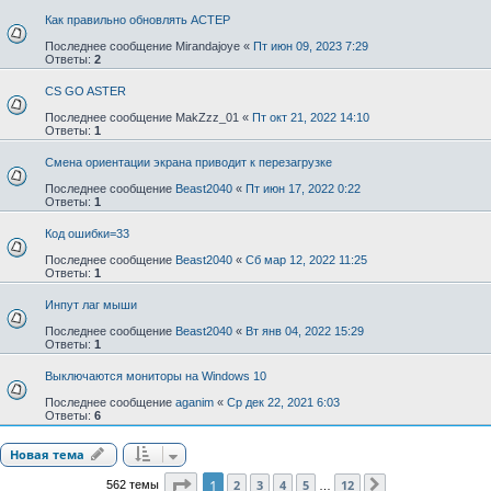
Как правильно обновлять АСТЕР
Последнее сообщение
Mirandajoye
«
Пт июн 09, 2023 7:29
Ответы:
2
CS GO ASTER
Последнее сообщение
MakZzz_01
«
Пт окт 21, 2022 14:10
Ответы:
1
Смена ориентации экрана приводит к перезагрузке
Последнее сообщение
Beast2040
«
Пт июн 17, 2022 0:22
Ответы:
1
Код ошибки=33
Последнее сообщение
Beast2040
«
Сб мар 12, 2022 11:25
Ответы:
1
Инпут лаг мыши
Последнее сообщение
Beast2040
«
Вт янв 04, 2022 15:29
Ответы:
1
Выключаются мониторы на Windows 10
Последнее сообщение
aganim
«
Ср дек 22, 2021 6:03
Ответы:
6
Новая тема
Страница
1
из
12
1
2
3
4
5
12
562 темы
След.
…