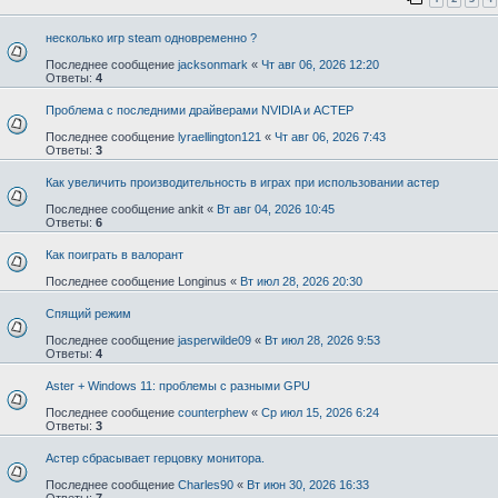
несколько игр steam одновременно ?
Последнее сообщение
jacksonmark
«
Чт авг 06, 2026 12:20
Ответы:
4
Проблема с последними драйверами NVIDIA и АСТЕР
Последнее сообщение
lyraellington121
«
Чт авг 06, 2026 7:43
Ответы:
3
Как увеличить производительность в играх при использовании астер
Последнее сообщение
ankit
«
Вт авг 04, 2026 10:45
Ответы:
6
Как поиграть в валорант
Последнее сообщение
Longinus
«
Вт июл 28, 2026 20:30
Спящий режим
Последнее сообщение
jasperwilde09
«
Вт июл 28, 2026 9:53
Ответы:
4
Aster + Windows 11: проблемы с разными GPU
Последнее сообщение
counterphew
«
Ср июл 15, 2026 6:24
Ответы:
3
Астер сбрасывает герцовку монитора.
Последнее сообщение
Charles90
«
Вт июн 30, 2026 16:33
Ответы:
7