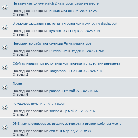
Не запускается overwatch 2 на втором рабочем месте.
Последнее сообщение
Naiban
«
Вт янв 06, 2026 12:25
Ответы:
7
В режиме ожидания выключается основной монитор по displayport
Последнее сообщение
lilysmith10
«
Пн дек 22, 2025 6:46
Ответы:
3
Некорректно работают функции Fn на клавиатуре
Последнее сообщение
DumbleJum
«
Вт дек 16, 2025 12:59
Ответы:
2
Сбой активации при включении компьютера и отсутствии интернета
Последнее сообщение
ImogerossS
«
Ср ноя 05, 2025 4:45
Ответы:
2
Троян
Последнее сообщение
puaone
«
Вт май 27, 2025 10:55
Ответы:
5
не удалось получить путь к steam
Последнее сообщение
solane
«
Ср май 21, 2025 7:07
Ответы:
3
DNS имена серверов активации, автовход на втором рабочем месте
Последнее сообщение
dzh
«
Чт мар 27, 2025 8:38
Ответы:
2