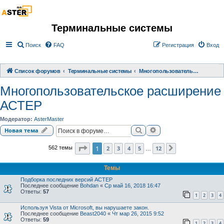
Терминальные системы
Поиск
FAQ
Регистрация
Вход
Список форумов
Терминальные системы
Многопользовательское расширение АСТЕР
Многопользовательское расширение
АСТЕР
Модератор:
AsterMaster
Поиск
Расширенный поиск
Новая тема
Страница
1
из
12
1
2
3
4
5
12
562 темы
След.
…
Темы
Подборка последних версий АСТЕР
Последнее сообщение
Bohdan
«
Ср май 16, 2018 16:47
Ответы:
57
1
2
3
4
Используя Vista от Microsoft, вы нарушаете закон.
Последнее сообщение
Beast2040
«
Чт мар 26, 2015 9:52
Ответы:
59
1
2
3
4