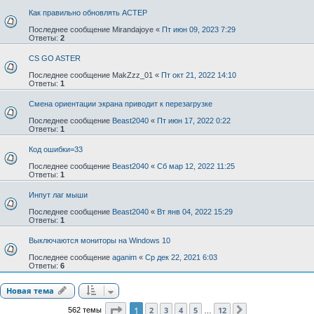
Как правильно обновлять АСТЕР
Последнее сообщение
Mirandajoye
«
Пт июн 09, 2023 7:29
Ответы:
2
CS GO ASTER
Последнее сообщение
MakZzz_01
«
Пт окт 21, 2022 14:10
Ответы:
1
Смена ориентации экрана приводит к перезагрузке
Последнее сообщение
Beast2040
«
Пт июн 17, 2022 0:22
Ответы:
1
Код ошибки=33
Последнее сообщение
Beast2040
«
Сб мар 12, 2022 11:25
Ответы:
1
Инпут лаг мыши
Последнее сообщение
Beast2040
«
Вт янв 04, 2022 15:29
Ответы:
1
Выключаются мониторы на Windows 10
Последнее сообщение
aganim
«
Ср дек 22, 2021 6:03
Ответы:
6
Новая тема
Страница
1
из
12
1
2
3
4
5
12
562 темы
След.
…