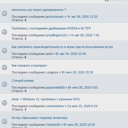
несколько игр steam одновременно ?
Последнее сообщение
jacksonmark
«
Чт авг 06, 2026 12:20
Ответы:
4
Проблема с последними драйверами NVIDIA и АСТЕР
Последнее сообщение
lyraellington121
«
Чт авг 06, 2026 7:43
Ответы:
3
Как увеличить производительность в играх при использовании астер
Последнее сообщение
ankit
«
Вт авг 04, 2026 10:45
Ответы:
6
Как поиграть в валорант
Последнее сообщение
Longinus
«
Вт июл 28, 2026 20:30
Спящий режим
Последнее сообщение
jasperwilde09
«
Вт июл 28, 2026 9:53
Ответы:
4
Aster + Windows 11: проблемы с разными GPU
Последнее сообщение
counterphew
«
Ср июл 15, 2026 6:24
Ответы:
3
Астер сбрасывает герцовку монитора.
Последнее сообщение
Charles90
«
Вт июн 30, 2026 16:33
Ответы:
7