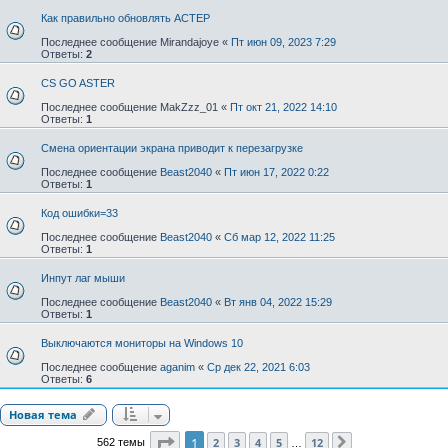
Как правильно обновлять АСТЕР
Последнее сообщение
Mirandajoye
«
Пт июн 09, 2023 7:29
Ответы:
2
CS GO ASTER
Последнее сообщение
MakZzz_01
«
Пт окт 21, 2022 14:10
Ответы:
1
Смена ориентации экрана приводит к перезагрузке
Последнее сообщение
Beast2040
«
Пт июн 17, 2022 0:22
Ответы:
1
Код ошибки=33
Последнее сообщение
Beast2040
«
Сб мар 12, 2022 11:25
Ответы:
1
Инпут лаг мыши
Последнее сообщение
Beast2040
«
Вт янв 04, 2022 15:29
Ответы:
1
Выключаются мониторы на Windows 10
Последнее сообщение
aganim
«
Ср дек 22, 2021 6:03
Ответы:
6
Новая тема
Страница
1
из
12
1
2
3
4
5
12
562 темы
След.
…