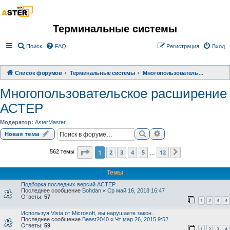
Терминальные системы
Поиск
FAQ
Регистрация
Вход
Список форумов
Терминальные системы
Многопользовательское расширение АСТЕР
Многопользовательское расширение
АСТЕР
Модератор:
AsterMaster
Поиск
Расширенный поиск
Новая тема
Страница
1
из
12
1
2
3
4
5
12
562 темы
След.
…
Темы
Подборка последних версий АСТЕР
Последнее сообщение
Bohdan
«
Ср май 16, 2018 16:47
Ответы:
57
1
2
3
4
Используя Vista от Microsoft, вы нарушаете закон.
Последнее сообщение
Beast2040
«
Чт мар 26, 2015 9:52
Ответы:
59
1
2
3
4