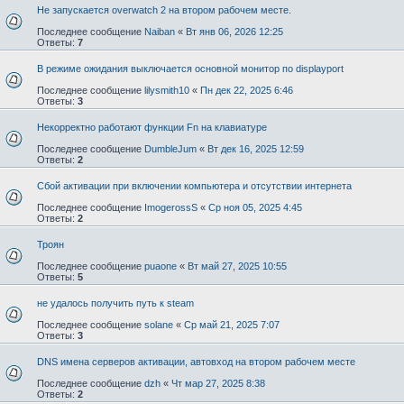
Не запускается overwatch 2 на втором рабочем месте.
Последнее сообщение
Naiban
«
Вт янв 06, 2026 12:25
Ответы:
7
В режиме ожидания выключается основной монитор по displayport
Последнее сообщение
lilysmith10
«
Пн дек 22, 2025 6:46
Ответы:
3
Некорректно работают функции Fn на клавиатуре
Последнее сообщение
DumbleJum
«
Вт дек 16, 2025 12:59
Ответы:
2
Сбой активации при включении компьютера и отсутствии интернета
Последнее сообщение
ImogerossS
«
Ср ноя 05, 2025 4:45
Ответы:
2
Троян
Последнее сообщение
puaone
«
Вт май 27, 2025 10:55
Ответы:
5
не удалось получить путь к steam
Последнее сообщение
solane
«
Ср май 21, 2025 7:07
Ответы:
3
DNS имена серверов активации, автовход на втором рабочем месте
Последнее сообщение
dzh
«
Чт мар 27, 2025 8:38
Ответы:
2