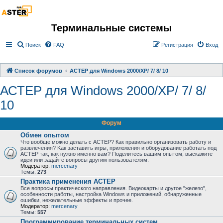
Терминальные системы
Поиск
FAQ
Регистрация
Вход
Список форумов
АСТЕР для Windows 2000/XP/ 7/ 8/ 10
АСТЕР для Windows 2000/XP/ 7/ 8/
10
Форум
Обмен опытом
Что вообще можно делать с АСТЕР? Как правильно организовать работу и
развлечения? Kак заставить игры, приложения и оборудование работать под
АСТЕР так, как нужно именно вам? Поделитесь вашим опытом, выскажите
идеи или задайте вопросы другим пользователям.
Модератор:
mercenary
Темы:
273
Практика применения АСТЕР
Все вопросы практического направления. Видеокарты и другое "железо",
особенности работы, настройка Windows и приложений, обнаруженные
ошибки, нежелательные эффекты и прочее.
Модератор:
mercenary
Темы:
557
Программирование терминальных систем