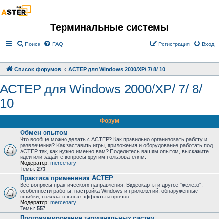
Терминальные системы
Поиск
FAQ
Регистрация
Вход
Список форумов
АСТЕР для Windows 2000/XP/ 7/ 8/ 10
АСТЕР для Windows 2000/XP/ 7/ 8/
10
Форум
Обмен опытом
Что вообще можно делать с АСТЕР? Как правильно организовать работу и
развлечения? Kак заставить игры, приложения и оборудование работать под
АСТЕР так, как нужно именно вам? Поделитесь вашим опытом, выскажите
идеи или задайте вопросы другим пользователям.
Модератор:
mercenary
Темы:
273
Практика применения АСТЕР
Все вопросы практического направления. Видеокарты и другое "железо",
особенности работы, настройка Windows и приложений, обнаруженные
ошибки, нежелательные эффекты и прочее.
Модератор:
mercenary
Темы:
557
Программирование терминальных систем