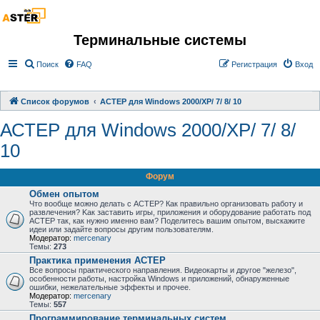
Терминальные системы
Поиск
FAQ
Регистрация
Вход
Список форумов
АСТЕР для Windows 2000/XP/ 7/ 8/ 10
АСТЕР для Windows 2000/XP/ 7/ 8/
10
Форум
Обмен опытом
Что вообще можно делать с АСТЕР? Как правильно организовать работу и
развлечения? Kак заставить игры, приложения и оборудование работать под
АСТЕР так, как нужно именно вам? Поделитесь вашим опытом, выскажите
идеи или задайте вопросы другим пользователям.
Модератор:
mercenary
Темы:
273
Практика применения АСТЕР
Все вопросы практического направления. Видеокарты и другое "железо",
особенности работы, настройка Windows и приложений, обнаруженные
ошибки, нежелательные эффекты и прочее.
Модератор:
mercenary
Темы:
557
Программирование терминальных систем