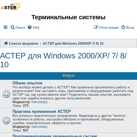
Терминальные системы
Поиск
FAQ
Регистрация
Вход
Список форумов
АСТЕР для Windows 2000/XP/ 7/ 8/ 10
АСТЕР для Windows 2000/XP/ 7/ 8/
10
Форум
Обмен опытом
Что вообще можно делать с АСТЕР? Как правильно организовать работу и
развлечения? Kак заставить игры, приложения и оборудование работать под
АСТЕР так, как нужно именно вам? Поделитесь вашим опытом, выскажите
идеи или задайте вопросы другим пользователям.
Модератор:
mercenary
Темы:
273
Практика применения АСТЕР
Все вопросы практического направления. Видеокарты и другое "железо",
особенности работы, настройка Windows и приложений, обнаруженные
ошибки, нежелательные эффекты и прочее.
Модератор:
mercenary
Темы:
557
Программирование терминальных систем