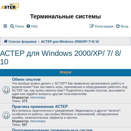
Терминальные системы
Поиск
FAQ
Регистрация
Вход
Список форумов
АСТЕР для Windows 2000/XP/ 7/ 8/ 10
АСТЕР для Windows 2000/XP/ 7/ 8/
10
Форум
Обмен опытом
Что вообще можно делать с АСТЕР? Как правильно организовать работу и
развлечения? Kак заставить игры, приложения и оборудование работать под
АСТЕР так, как нужно именно вам? Поделитесь вашим опытом, выскажите
идеи или задайте вопросы другим пользователям.
Модератор:
mercenary
Темы:
273
Практика применения АСТЕР
Все вопросы практического направления. Видеокарты и другое "железо",
особенности работы, настройка Windows и приложений, обнаруженные
ошибки, нежелательные эффекты и прочее.
Модератор:
mercenary
Темы:
557
Программирование терминальных систем