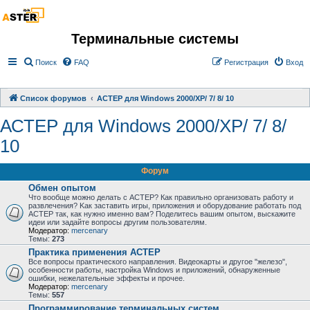
Терминальные системы
Поиск
FAQ
Регистрация
Вход
Список форумов
АСТЕР для Windows 2000/XP/ 7/ 8/ 10
АСТЕР для Windows 2000/XP/ 7/ 8/
10
Форум
Обмен опытом
Что вообще можно делать с АСТЕР? Как правильно организовать работу и
развлечения? Kак заставить игры, приложения и оборудование работать под
АСТЕР так, как нужно именно вам? Поделитесь вашим опытом, выскажите
идеи или задайте вопросы другим пользователям.
Модератор:
mercenary
Темы:
273
Практика применения АСТЕР
Все вопросы практического направления. Видеокарты и другое "железо",
особенности работы, настройка Windows и приложений, обнаруженные
ошибки, нежелательные эффекты и прочее.
Модератор:
mercenary
Темы:
557
Программирование терминальных систем