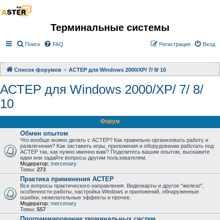
Терминальные системы
Поиск
FAQ
Регистрация
Вход
Список форумов
АСТЕР для Windows 2000/XP/ 7/ 8/ 10
АСТЕР для Windows 2000/XP/ 7/ 8/
10
Форум
Обмен опытом
Что вообще можно делать с АСТЕР? Как правильно организовать работу и
развлечения? Kак заставить игры, приложения и оборудование работать под
АСТЕР так, как нужно именно вам? Поделитесь вашим опытом, выскажите
идеи или задайте вопросы другим пользователям.
Модератор:
mercenary
Темы:
273
Практика применения АСТЕР
Все вопросы практического направления. Видеокарты и другое "железо",
особенности работы, настройка Windows и приложений, обнаруженные
ошибки, нежелательные эффекты и прочее.
Модератор:
mercenary
Темы:
557
Программирование терминальных систем