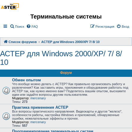
Терминальные системы
Поиск
FAQ
Регистрация
Вход
Список форумов
АСТЕР для Windows 2000/XP/ 7/ 8/ 10
АСТЕР для Windows 2000/XP/ 7/ 8/
10
Форум
Обмен опытом
Что вообще можно делать с АСТЕР? Как правильно организовать работу и
развлечения? Kак заставить игры, приложения и оборудование работать под
АСТЕР так, как нужно именно вам? Поделитесь вашим опытом, выскажите
идеи или задайте вопросы другим пользователям.
Модератор:
mercenary
Темы:
273
Практика применения АСТЕР
Все вопросы практического направления. Видеокарты и другое "железо",
особенности работы, настройка Windows и приложений, обнаруженные
ошибки, нежелательные эффекты и прочее.
Модератор:
mercenary
Темы:
557
Программирование терминальных систем