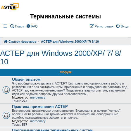
Терминальные системы
Поиск
FAQ
Регистрация
Вход
Список форумов
АСТЕР для Windows 2000/XP/ 7/ 8/ 10
АСТЕР для Windows 2000/XP/ 7/ 8/
10
Форум
Обмен опытом
Что вообще можно делать с АСТЕР? Как правильно организовать работу и
развлечения? Kак заставить игры, приложения и оборудование работать под
АСТЕР так, как нужно именно вам? Поделитесь вашим опытом, выскажите
идеи или задайте вопросы другим пользователям.
Модератор:
mercenary
Темы:
273
Практика применения АСТЕР
Все вопросы практического направления. Видеокарты и другое "железо",
особенности работы, настройка Windows и приложений, обнаруженные
ошибки, нежелательные эффекты и прочее.
Модератор:
mercenary
Темы:
557
Программирование терминальных систем