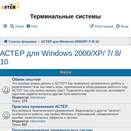
Терминальные системы
Поиск
FAQ
Регистрация
Вход
Список форумов
АСТЕР для Windows 2000/XP/ 7/ 8/ 10
АСТЕР для Windows 2000/XP/ 7/ 8/
10
Форум
Обмен опытом
Что вообще можно делать с АСТЕР? Как правильно организовать работу и
развлечения? Kак заставить игры, приложения и оборудование работать под
АСТЕР так, как нужно именно вам? Поделитесь вашим опытом, выскажите
идеи или задайте вопросы другим пользователям.
Модератор:
mercenary
Темы:
273
Практика применения АСТЕР
Все вопросы практического направления. Видеокарты и другое "железо",
особенности работы, настройка Windows и приложений, обнаруженные
ошибки, нежелательные эффекты и прочее.
Модератор:
mercenary
Темы:
557
Программирование терминальных систем