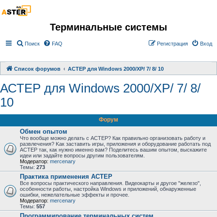
Терминальные системы
Поиск
FAQ
Регистрация
Вход
Список форумов
АСТЕР для Windows 2000/XP/ 7/ 8/ 10
АСТЕР для Windows 2000/XP/ 7/ 8/
10
Форум
Обмен опытом
Что вообще можно делать с АСТЕР? Как правильно организовать работу и
развлечения? Kак заставить игры, приложения и оборудование работать под
АСТЕР так, как нужно именно вам? Поделитесь вашим опытом, выскажите
идеи или задайте вопросы другим пользователям.
Модератор:
mercenary
Темы:
273
Практика применения АСТЕР
Все вопросы практического направления. Видеокарты и другое "железо",
особенности работы, настройка Windows и приложений, обнаруженные
ошибки, нежелательные эффекты и прочее.
Модератор:
mercenary
Темы:
557
Программирование терминальных систем