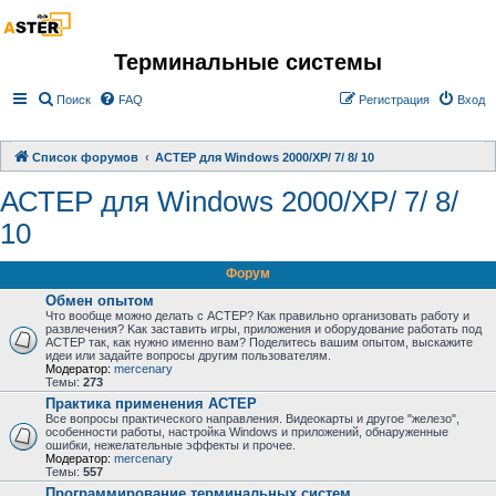
Терминальные системы
Поиск
FAQ
Регистрация
Вход
Список форумов
АСТЕР для Windows 2000/XP/ 7/ 8/ 10
АСТЕР для Windows 2000/XP/ 7/ 8/
10
Форум
Обмен опытом
Что вообще можно делать с АСТЕР? Как правильно организовать работу и
развлечения? Kак заставить игры, приложения и оборудование работать под
АСТЕР так, как нужно именно вам? Поделитесь вашим опытом, выскажите
идеи или задайте вопросы другим пользователям.
Модератор:
mercenary
Темы:
273
Практика применения АСТЕР
Все вопросы практического направления. Видеокарты и другое "железо",
особенности работы, настройка Windows и приложений, обнаруженные
ошибки, нежелательные эффекты и прочее.
Модератор:
mercenary
Темы:
557
Программирование терминальных систем