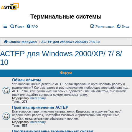
Терминальные системы
Поиск
FAQ
Регистрация
Вход
Список форумов
АСТЕР для Windows 2000/XP/ 7/ 8/ 10
АСТЕР для Windows 2000/XP/ 7/ 8/
10
Форум
Обмен опытом
Что вообще можно делать с АСТЕР? Как правильно организовать работу и
развлечения? Kак заставить игры, приложения и оборудование работать под
АСТЕР так, как нужно именно вам? Поделитесь вашим опытом, выскажите
идеи или задайте вопросы другим пользователям.
Модератор:
mercenary
Темы:
273
Практика применения АСТЕР
Все вопросы практического направления. Видеокарты и другое "железо",
особенности работы, настройка Windows и приложений, обнаруженные
ошибки, нежелательные эффекты и прочее.
Модератор:
mercenary
Темы:
557
Программирование терминальных систем