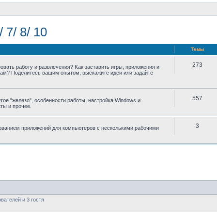
7/ 8/ 10
Темы
273
овать работу и развлечения? Kак заставить игры, приложения и
вам? Поделитесь вашим опытом, выскажите идеи или задайте
557
гое "железо", особенности работы, настройка Windows и
ты и прочее.
3
ованием приложений для компьютеров с несколькими рабочими
вателей и 3 гостя