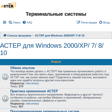
Терминальные системы
Поиск
FAQ
Регистрация
Вход
Список форумов
АСТЕР для Windows 2000/XP/ 7/ 8/ 10
АСТЕР для Windows 2000/XP/ 7/ 8/
10
Форум
Обмен опытом
Что вообще можно делать с АСТЕР? Как правильно организовать работу и
развлечения? Kак заставить игры, приложения и оборудование работать под
АСТЕР так, как нужно именно вам? Поделитесь вашим опытом, выскажите
идеи или задайте вопросы другим пользователям.
Модератор:
mercenary
Темы:
273
Практика применения АСТЕР
Все вопросы практического направления. Видеокарты и другое "железо",
особенности работы, настройка Windows и приложений, обнаруженные
ошибки, нежелательные эффекты и прочее.
Модератор:
mercenary
Темы:
557
Программирование терминальных систем