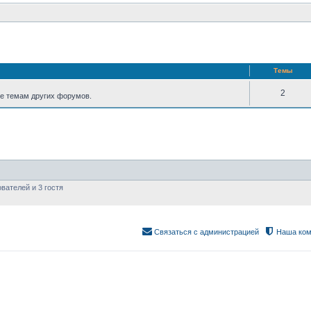
Темы
2
е темам других форумов.
вателей и 3 гостя
Связаться с администрацией
Наша ком