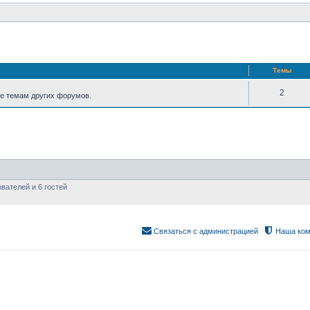
Темы
2
е темам других форумов.
вателей и 6 гостей
Связаться с администрацией
Наша ком