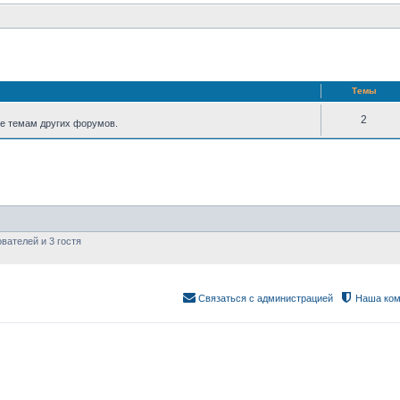
Темы
2
е темам других форумов.
вателей и 3 гостя
Связаться с администрацией
Наша ком