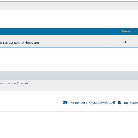
Темы
2
е темам других форумов.
вателей и 2 гостя
Связаться с администрацией
Наша ком