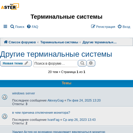
Терминальные системы
Поиск
FAQ
Регистрация
Вход
Список форумов
Терминальные системы
Другие терминальные системы
Другие терминальные системы
Поиск
Расширенный поиск
Новая тема
20 тем • Страница
1
из
1
Темы
windows server
Последнее сообщение
AlexeyGag
«
Пн фев 24, 2025 13:20
Ответы:
3
в чем причина отключения монитора?
Последнее сообщение
IvanFag
«
Ср апр 26, 2023 13:43
Ответы:
2
Удалил Астер но всеравно продолжает ввключаться монитор