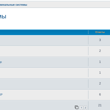
рминальные системы
мы
ренный поиск
Ответы
3
2
1
ор
1
2
6
XP
21
1
2