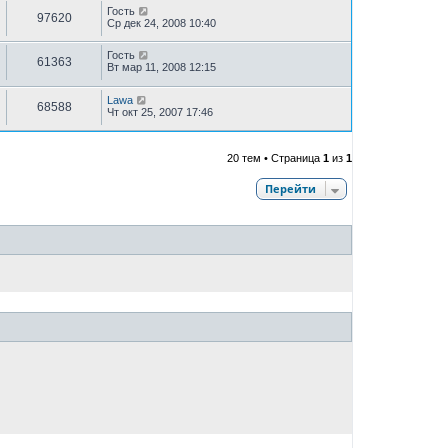
Гость
97620
Ср дек 24, 2008 10:40
Гость
61363
Вт мар 11, 2008 12:15
Lawa
68588
Чт окт 25, 2007 17:46
20 тем • Страница
1
из
1
Перейти