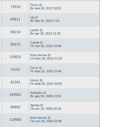
Гость
73316
Вс янв 20, 2013 10:01
Ug
83811
Вт янв 15, 2013 2:14
Leorix
66214
Вс авг 05, 2012 11:36
Camel
85570
Пт сен 03, 2010 23:09
Константин
130632
Сб июн 26, 2010 21:53
Гость
74797
Чт июн 10, 2010 10:40
Hover
81341
Пт май 28, 2010 20:59
Andriyko
193562
Вс дек 06, 2009 13:50
Артем
80802
Пн окт 19, 2009 20:16
Константин
119565
Пн сен 28, 2009 22:08