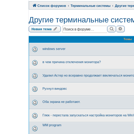
Список форумов
Терминальные системы
Другие те
Другие терминальные систе
Поиск
Расши
Новая тема
Темы
windows server
в чем причина отключения монитора?
Удалил Астер но всеравно продолжает ввключаться монит
Рухнул виндовс
Оба экрана не работают.
Глюк - перестала запускаться настройка мониторов на Win
WM program