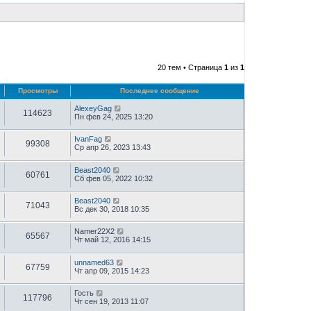
20 тем • Страница
1
из
1
Просмотры
Последнее сообщение
AlexeyGag
114623
Пн фев 24, 2025 13:20
IvanFag
99308
Ср апр 26, 2023 13:43
Beast2040
60761
Сб фев 05, 2022 10:32
Beast2040
71043
Вс дек 30, 2018 10:35
Namer22X2
65567
Чт май 12, 2016 14:15
unnamed63
67759
Чт апр 09, 2015 14:23
Гость
117796
Чт сен 19, 2013 11:07