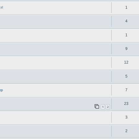
1
т!
4
1
9
12
5
7
ер
23
1
2
3
2