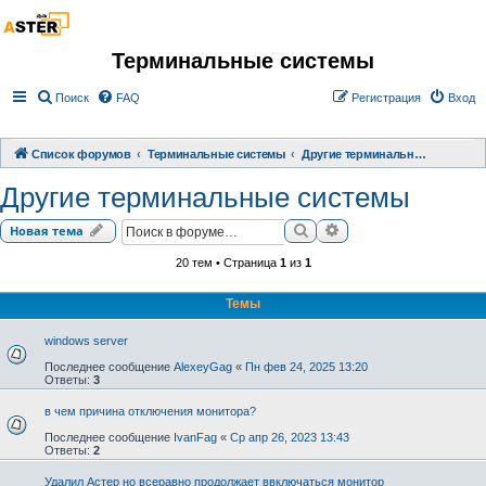
Терминальные системы
Поиск
FAQ
Регистрация
Вход
Список форумов
Терминальные системы
Другие терминальные системы
Другие терминальные системы
Поиск
Расширенный поиск
Новая тема
20 тем • Страница
1
из
1
Темы
windows server
Последнее сообщение
AlexeyGag
«
Пн фев 24, 2025 13:20
Ответы:
3
в чем причина отключения монитора?
Последнее сообщение
IvanFag
«
Ср апр 26, 2023 13:43
Ответы:
2
Удалил Астер но всеравно продолжает ввключаться монитор