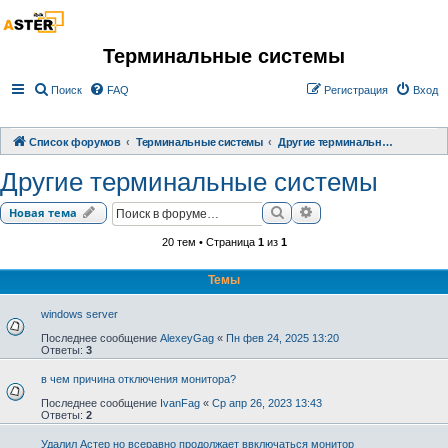
Терминальные системы
Поиск
FAQ
Регистрация
Вход
Список форумов
Терминальные системы
Другие терминальные системы
Другие терминальные системы
Поиск
Расширенный поиск
Новая тема
20 тем • Страница
1
из
1
Темы
windows server
Последнее сообщение
AlexeyGag
«
Пн фев 24, 2025 13:20
Ответы:
3
в чем причина отключения монитора?
Последнее сообщение
IvanFag
«
Ср апр 26, 2023 13:43
Ответы:
2
Удалил Астер но всеравно продолжает ввключаться монитор