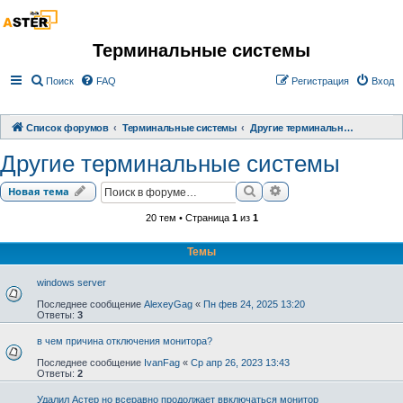
Терминальные системы
Поиск
FAQ
Регистрация
Вход
Список форумов
Терминальные системы
Другие терминальные системы
Другие терминальные системы
Поиск
Расширенный поиск
Новая тема
20 тем • Страница
1
из
1
Темы
windows server
Последнее сообщение
AlexeyGag
«
Пн фев 24, 2025 13:20
Ответы:
3
в чем причина отключения монитора?
Последнее сообщение
IvanFag
«
Ср апр 26, 2023 13:43
Ответы:
2
Удалил Астер но всеравно продолжает ввключаться монитор