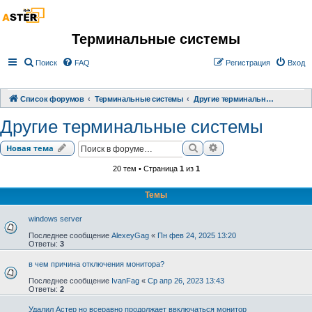
Терминальные системы
Поиск
FAQ
Регистрация
Вход
Список форумов
Терминальные системы
Другие терминальные системы
Другие терминальные системы
Поиск
Расширенный поиск
Новая тема
20 тем • Страница
1
из
1
Темы
windows server
Последнее сообщение
AlexeyGag
«
Пн фев 24, 2025 13:20
Ответы:
3
в чем причина отключения монитора?
Последнее сообщение
IvanFag
«
Ср апр 26, 2023 13:43
Ответы:
2
Удалил Астер но всеравно продолжает ввключаться монитор