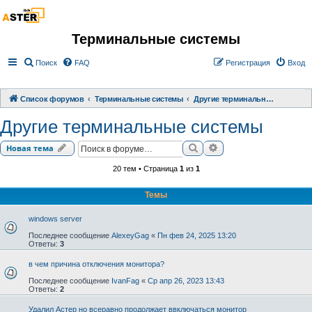
Терминальные системы
Поиск
FAQ
Регистрация
Вход
Список форумов
Терминальные системы
Другие терминальные системы
Другие терминальные системы
Поиск
Расширенный поиск
Новая тема
20 тем • Страница
1
из
1
Темы
windows server
Последнее сообщение
AlexeyGag
«
Пн фев 24, 2025 13:20
Ответы:
3
в чем причина отключения монитора?
Последнее сообщение
IvanFag
«
Ср апр 26, 2023 13:43
Ответы:
2
Удалил Астер но всеравно продолжает ввключаться монитор