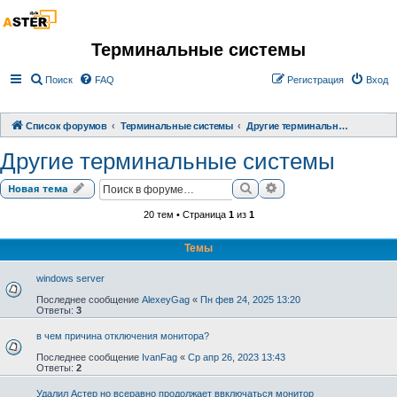
Терминальные системы
Поиск
FAQ
Регистрация
Вход
Список форумов
Терминальные системы
Другие терминальные системы
Другие терминальные системы
Поиск
Расширенный поиск
Новая тема
20 тем • Страница
1
из
1
Темы
windows server
Последнее сообщение
AlexeyGag
«
Пн фев 24, 2025 13:20
Ответы:
3
в чем причина отключения монитора?
Последнее сообщение
IvanFag
«
Ср апр 26, 2023 13:43
Ответы:
2
Удалил Астер но всеравно продолжает ввключаться монитор