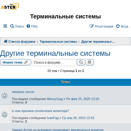
Терминальные системы
Поиск
FAQ
Регистрация
Вход
Список форумов
Терминальные системы
Другие терминальные системы
Другие терминальные системы
Поиск
Расширенный поиск
Новая тема
20 тем • Страница
1
из
1
Темы
windows server
Последнее сообщение
AlexeyGag
«
Пн фев 24, 2025 13:20
Ответы:
3
в чем причина отключения монитора?
Последнее сообщение
IvanFag
«
Ср апр 26, 2023 13:43
Ответы:
2
Удалил Астер но всеравно продолжает ввключаться монитор