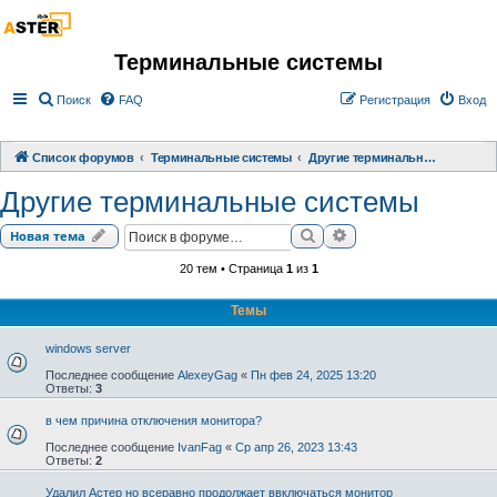
Терминальные системы
Поиск
FAQ
Регистрация
Вход
Список форумов
Терминальные системы
Другие терминальные системы
Другие терминальные системы
Поиск
Расширенный поиск
Новая тема
20 тем • Страница
1
из
1
Темы
windows server
Последнее сообщение
AlexeyGag
«
Пн фев 24, 2025 13:20
Ответы:
3
в чем причина отключения монитора?
Последнее сообщение
IvanFag
«
Ср апр 26, 2023 13:43
Ответы:
2
Удалил Астер но всеравно продолжает ввключаться монитор