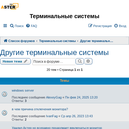
Терминальные системы
Поиск
FAQ
Регистрация
Вход
Список форумов
Терминальные системы
Другие терминальные системы
Другие терминальные системы
Поиск
Расширенный поиск
Новая тема
20 тем • Страница
1
из
1
Темы
windows server
Последнее сообщение
AlexeyGag
«
Пн фев 24, 2025 13:20
Ответы:
3
в чем причина отключения монитора?
Последнее сообщение
IvanFag
«
Ср апр 26, 2023 13:43
Ответы:
2
Удалил Астер но всеравно продолжает ввключаться монитор