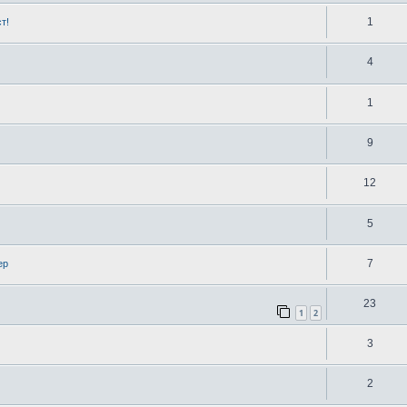
1
т!
4
1
9
12
5
7
ер
23
1
2
3
2