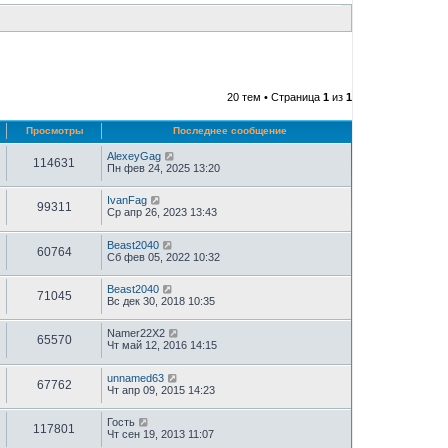
20 тем • Страница
1
из
1
Просмотры
Последнее сообщение
AlexeyGag
114631
Пн фев 24, 2025 13:20
IvanFag
99311
Ср апр 26, 2023 13:43
Beast2040
60764
Сб фев 05, 2022 10:32
Beast2040
71045
Вс дек 30, 2018 10:35
Namer22X2
65570
Чт май 12, 2016 14:15
unnamed63
67762
Чт апр 09, 2015 14:23
Гость
117801
Чт сен 19, 2013 11:07