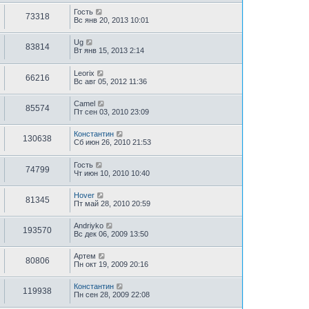
Гость
73318
Вс янв 20, 2013 10:01
Ug
83814
Вт янв 15, 2013 2:14
Leorix
66216
Вс авг 05, 2012 11:36
Camel
85574
Пт сен 03, 2010 23:09
Константин
130638
Сб июн 26, 2010 21:53
Гость
74799
Чт июн 10, 2010 10:40
Hover
81345
Пт май 28, 2010 20:59
Andriyko
193570
Вс дек 06, 2009 13:50
Артем
80806
Пн окт 19, 2009 20:16
Константин
119938
Пн сен 28, 2009 22:08