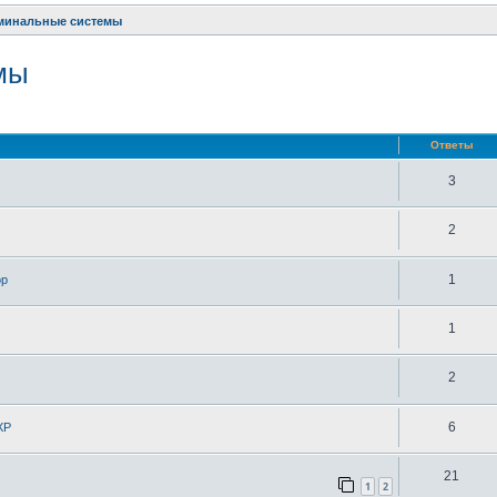
рминальные системы
мы
ренный поиск
Ответы
3
2
1
ор
1
2
6
XP
21
1
2