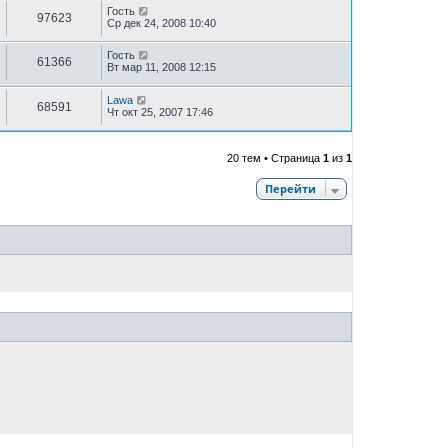
Гость
97623
Ср дек 24, 2008 10:40
Гость
61366
Вт мар 11, 2008 12:15
Lawa
68591
Чт окт 25, 2007 17:46
20 тем • Страница
1
из
1
Перейти