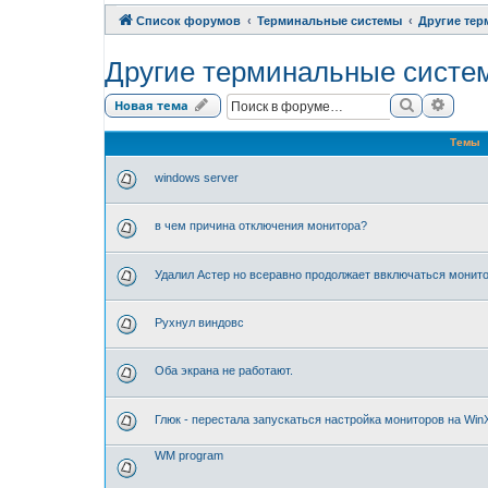
Список форумов
Терминальные системы
Другие те
Другие терминальные систе
Поиск
Расши
Новая тема
Темы
windows server
в чем причина отключения монитора?
Удалил Астер но всеравно продолжает ввключаться монит
Рухнул виндовс
Оба экрана не работают.
Глюк - перестала запускаться настройка мониторов на Win
WM program