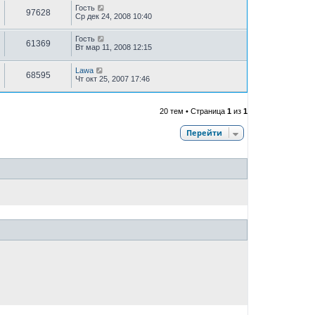
Гость
97628
Ср дек 24, 2008 10:40
Гость
61369
Вт мар 11, 2008 12:15
Lawa
68595
Чт окт 25, 2007 17:46
20 тем • Страница
1
из
1
Перейти