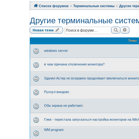
Список форумов
Терминальные системы
Другие те
Другие терминальные систе
Поиск
Расши
Новая тема
Темы
windows server
в чем причина отключения монитора?
Удалил Астер но всеравно продолжает ввключаться монит
Рухнул виндовс
Оба экрана не работают.
Глюк - перестала запускаться настройка мониторов на Win
WM program