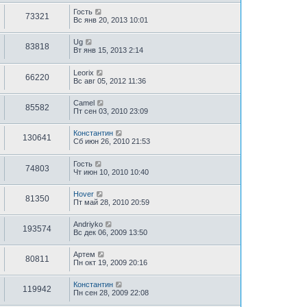
Гость
73321
Вс янв 20, 2013 10:01
Ug
83818
Вт янв 15, 2013 2:14
Leorix
66220
Вс авг 05, 2012 11:36
Camel
85582
Пт сен 03, 2010 23:09
Константин
130641
Сб июн 26, 2010 21:53
Гость
74803
Чт июн 10, 2010 10:40
Hover
81350
Пт май 28, 2010 20:59
Andriyko
193574
Вс дек 06, 2009 13:50
Артем
80811
Пн окт 19, 2009 20:16
Константин
119942
Пн сен 28, 2009 22:08