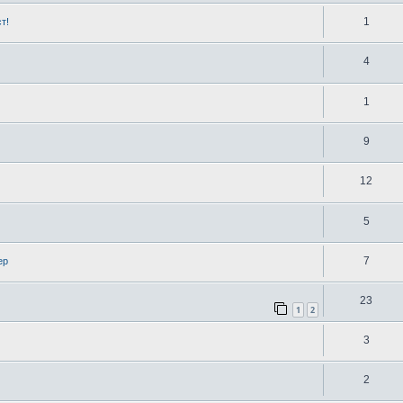
1
т!
4
1
9
12
5
7
ер
23
1
2
3
2