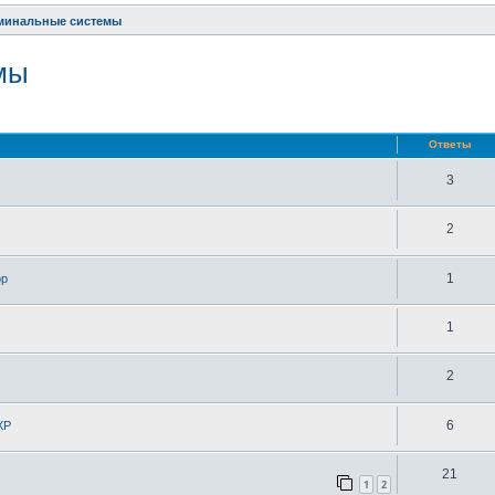
рминальные системы
мы
ренный поиск
Ответы
3
2
1
ор
1
2
6
XP
21
1
2