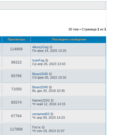
20 тем • Страница
1
из
1
Просмотры
Последнее сообщение
AlexeyGag
114669
Пн фев 24, 2025 13:20
IvanFag
99315
Ср апр 26, 2023 13:43
Beast2040
60766
Сб фев 05, 2022 10:32
Beast2040
71050
Вс дек 30, 2018 10:35
Namer22X2
65574
Чт май 12, 2016 14:15
unnamed63
67764
Чт апр 09, 2015 14:23
Гость
117808
Чт сен 19, 2013 11:07