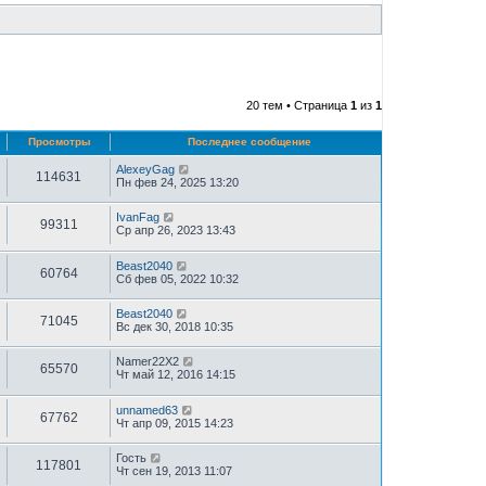
20 тем • Страница
1
из
1
Просмотры
Последнее сообщение
AlexeyGag
114631
Пн фев 24, 2025 13:20
IvanFag
99311
Ср апр 26, 2023 13:43
Beast2040
60764
Сб фев 05, 2022 10:32
Beast2040
71045
Вс дек 30, 2018 10:35
Namer22X2
65570
Чт май 12, 2016 14:15
unnamed63
67762
Чт апр 09, 2015 14:23
Гость
117801
Чт сен 19, 2013 11:07