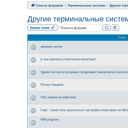
Список форумов
Терминальные системы
Другие те
Другие терминальные систе
Поиск
Расши
Новая тема
Темы
windows server
в чем причина отключения монитора?
Удалил Астер но всеравно продолжает ввключаться монит
Рухнул виндовс
Оба экрана не работают.
Глюк - перестала запускаться настройка мониторов на Win
WM program