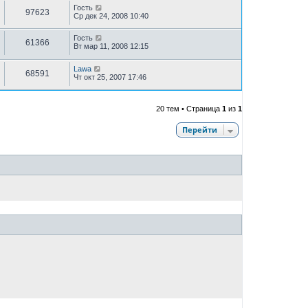
Гость
97623
Ср дек 24, 2008 10:40
Гость
61366
Вт мар 11, 2008 12:15
Lawa
68591
Чт окт 25, 2007 17:46
20 тем • Страница
1
из
1
Перейти