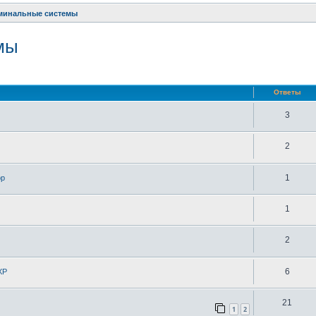
рминальные системы
мы
ренный поиск
Ответы
3
2
1
ор
1
2
6
XP
21
1
2