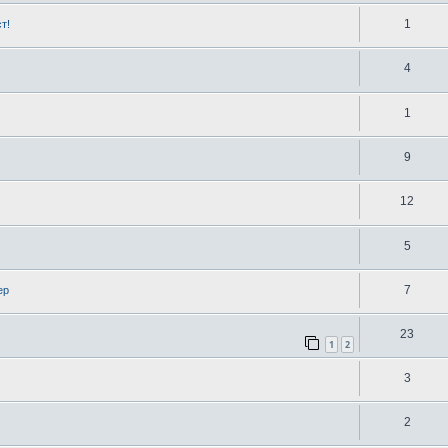
1
т!
4
1
9
12
5
7
ер
23
1
2
3
2