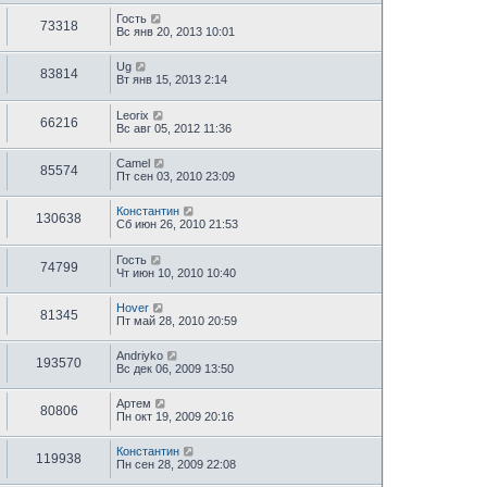
Гость
73318
Вс янв 20, 2013 10:01
Ug
83814
Вт янв 15, 2013 2:14
Leorix
66216
Вс авг 05, 2012 11:36
Camel
85574
Пт сен 03, 2010 23:09
Константин
130638
Сб июн 26, 2010 21:53
Гость
74799
Чт июн 10, 2010 10:40
Hover
81345
Пт май 28, 2010 20:59
Andriyko
193570
Вс дек 06, 2009 13:50
Артем
80806
Пн окт 19, 2009 20:16
Константин
119938
Пн сен 28, 2009 22:08