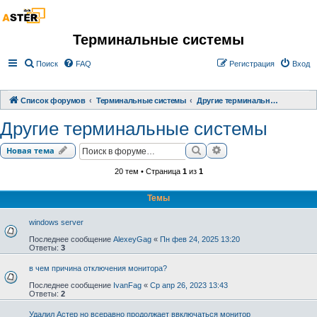
Терминальные системы
Поиск
FAQ
Регистрация
Вход
Список форумов
Терминальные системы
Другие терминальные системы
Другие терминальные системы
Поиск
Расширенный поиск
Новая тема
20 тем • Страница
1
из
1
Темы
windows server
Последнее сообщение
AlexeyGag
«
Пн фев 24, 2025 13:20
Ответы:
3
в чем причина отключения монитора?
Последнее сообщение
IvanFag
«
Ср апр 26, 2023 13:43
Ответы:
2
Удалил Астер но всеравно продолжает ввключаться монитор