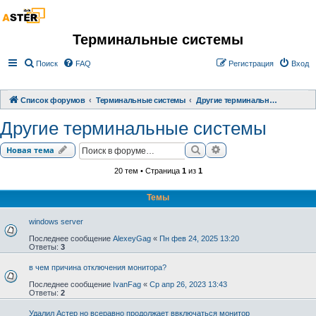
Терминальные системы
Поиск
FAQ
Регистрация
Вход
Список форумов
Терминальные системы
Другие терминальные системы
Другие терминальные системы
Поиск
Расширенный поиск
Новая тема
20 тем • Страница
1
из
1
Темы
windows server
Последнее сообщение
AlexeyGag
«
Пн фев 24, 2025 13:20
Ответы:
3
в чем причина отключения монитора?
Последнее сообщение
IvanFag
«
Ср апр 26, 2023 13:43
Ответы:
2
Удалил Астер но всеравно продолжает ввключаться монитор