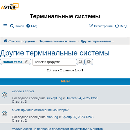
Терминальные системы
Поиск
FAQ
Регистрация
Вход
Список форумов
Терминальные системы
Другие терминальные системы
Другие терминальные системы
Поиск
Расширенный поиск
Новая тема
20 тем • Страница
1
из
1
Темы
windows server
Последнее сообщение
AlexeyGag
«
Пн фев 24, 2025 13:20
Ответы:
3
в чем причина отключения монитора?
Последнее сообщение
IvanFag
«
Ср апр 26, 2023 13:43
Ответы:
2
Удалил Астер но всеравно продолжает ввключаться монитор