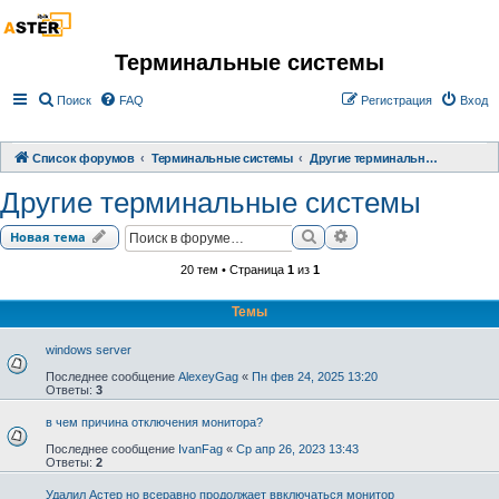
Терминальные системы
Поиск
FAQ
Регистрация
Вход
Список форумов
Терминальные системы
Другие терминальные системы
Другие терминальные системы
Поиск
Расширенный поиск
Новая тема
20 тем • Страница
1
из
1
Темы
windows server
Последнее сообщение
AlexeyGag
«
Пн фев 24, 2025 13:20
Ответы:
3
в чем причина отключения монитора?
Последнее сообщение
IvanFag
«
Ср апр 26, 2023 13:43
Ответы:
2
Удалил Астер но всеравно продолжает ввключаться монитор