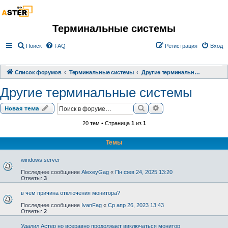
Терминальные системы
Поиск
FAQ
Регистрация
Вход
Список форумов
Терминальные системы
Другие терминальные системы
Другие терминальные системы
Поиск
Расширенный поиск
Новая тема
20 тем • Страница
1
из
1
Темы
windows server
Последнее сообщение
AlexeyGag
«
Пн фев 24, 2025 13:20
Ответы:
3
в чем причина отключения монитора?
Последнее сообщение
IvanFag
«
Ср апр 26, 2023 13:43
Ответы:
2
Удалил Астер но всеравно продолжает ввключаться монитор